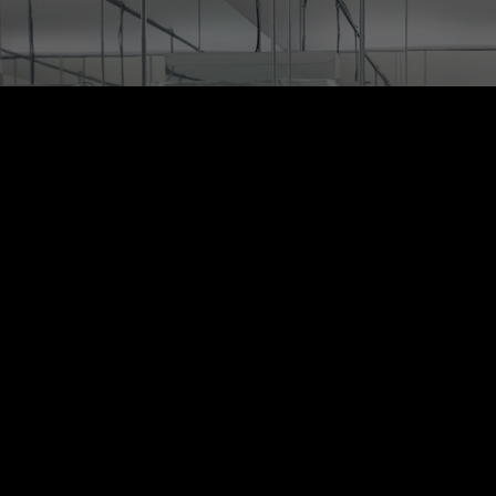
Rest of Europe includes: Bulgaria, Croatia, Cyprus, Estonia, Hungary,
Latvia, Lithuania, Malta, Poland, Romania, Slovakia, Slovenia