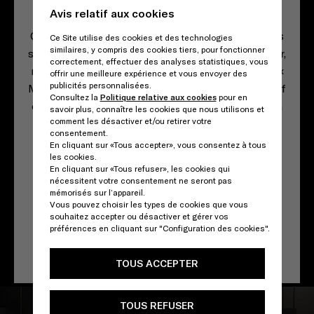
novateur.
Avis relatif aux cookies
Confectionnées en Italie par Prada, les nouvelles
Ce Site utilise des cookies et des technologies
similaires, y compris des cookies tiers, pour fonctionner
sneakers sont déclinées dans trois couleurs : noir,
correctement, effectuer des analyses statistiques, vous
noir et blanc, argent chromé et blanc. La phrase «
offrir une meilleure expérience et vous envoyer des
publicités personnalisées.
Made in Italy » imprimée à chaud, signe distinctif
Consultez la
Politique relative aux cookies
pour en
du savoir-faire artisanal, et les deux logos Prada
savoir plus, connaître les cookies que nous utilisons et
comment les désactiver et/ou retirer votre
et adidas Originals complètent le modèle.
consentement.
En cliquant sur «Tous accepter», vous consentez à tous
les cookies.
Un voyage entre technologie et tradition.
En cliquant sur «Tous refuser», les cookies qui
Le partenariat entre Prada et adidas, qui a
nécessitent votre consentement ne seront pas
commencé par le lancement de l'édition limitée
mémorisés sur l’appareil.
Vous pouvez choisir les types de cookies que vous
Prada for adidas, conjugue la tradition sportive
souhaitez accepter ou désactiver et gérer vos
d'adidas avec le savoir-faire de Prada dans le
préférences en cliquant sur "Configuration des cookies".
domaine de la maroquinerie.
TOUS ACCEPTER
TOUS REFUSER