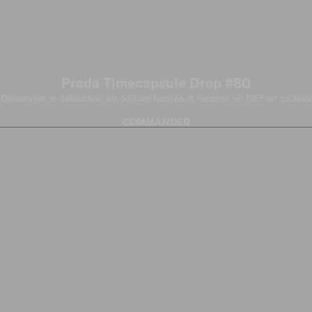
Prada Timecapsule Drop #80
Découvrez le débardeur en édition limitée et recevez un NFT en cadeau
COMMANDER