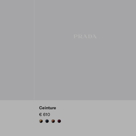
Ceinture
€ 610
BLACK/CARAMEL
BLACK/BALTIC BLUE
BLACK / BURNT SIENNA
BLACK/GARNET