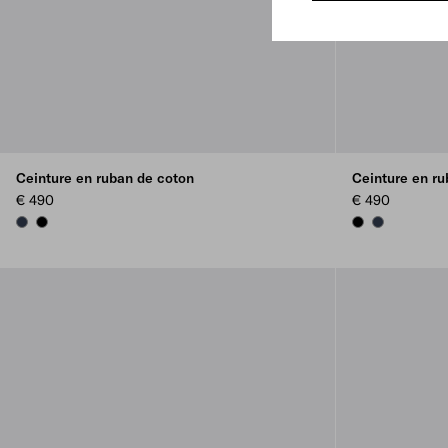
Ceinture en ruban de coton
Ceinture en r
€ 490
€ 490
NAVY
BLACK
BLACK
NAVY