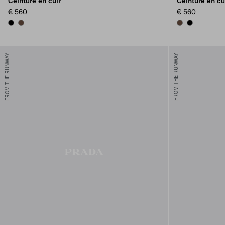
Ceinture en cuir
Ceinture en cu
€ 560
€ 560
BLACK
COCOA BROWN
COCOA BROWN
BLACK
FROM THE RUNWAY
FROM THE RUNWAY