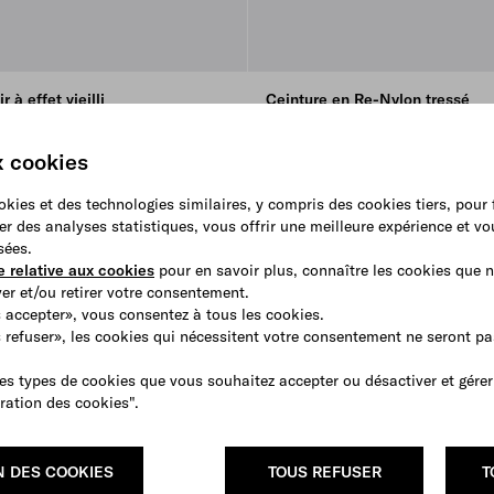
 à effet vieilli
Ceinture en Re-Nylon tressé
€ 400
x cookies
ookies et des technologies similaires, y compris des cookies tiers, pour
er des analyses statistiques, vous offrir une meilleure expérience et v
sées.
e relative aux cookies
pour en savoir plus, connaître les cookies que n
r et/ou retirer votre consentement.
 accepter», vous consentez à tous les cookies.
s refuser», les cookies qui nécessitent votre consentement ne seront p
es types de cookies que vous souhaitez accepter ou désactiver et gérer
ration des cookies".
N DES COOKIES
TOUS REFUSER
T