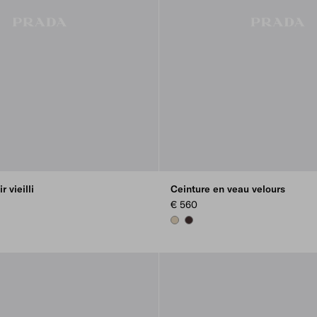
r vieilli
Ceinture en veau velours
€ 560
DESERT BEIGE
DARK BROWN