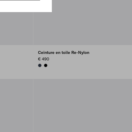
Ceinture en toile Re-Nylon
€ 490
NAVY
BLACK