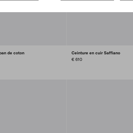
uban de coton
Ceinture en cuir Saffiano
€ 610