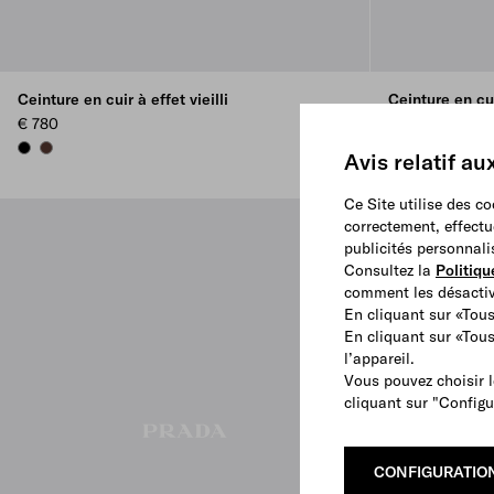
Ceinture en cuir à effet vieilli
Ceinture en cuir
€ 780
€ 780
BLACK
COFFEE
COFFEE
BLACK
Avis relatif au
Ce Site utilise des c
correctement, effectu
publicités personnali
Consultez la
Politiqu
comment les désactive
En cliquant sur «Tous
En cliquant sur «Tou
l’appareil.
Vous pouvez choisir l
cliquant sur "Configu
CONFIGURATIO