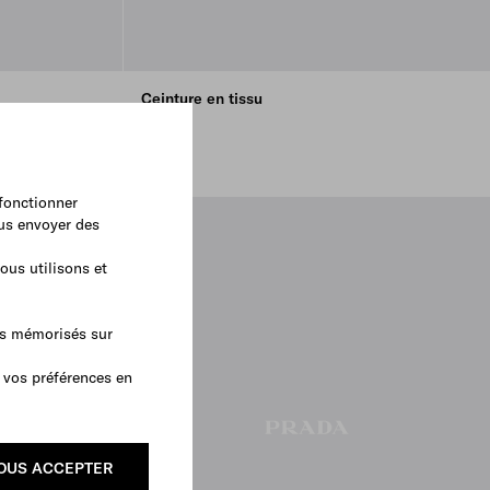
Ceinture en tissu
€ 490
 fonctionner
ous envoyer des
ous utilisons et
as mémorisés sur
 vos préférences en
OUS ACCEPTER