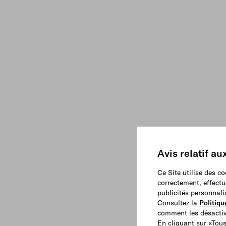
Avis relatif au
Ce Site utilise des c
correctement, effectu
publicités personnali
Consultez la
Politiqu
comment les désactive
En cliquant sur «Tous