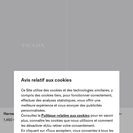
Avis relatif aux cookies
Ce Site utilise des cookies et des technologies similaires, y
compris des cookies tiers, pour fonctionner correctement,
effectuer des analyses statistiques, vous offrir une
meilleure expérience et vous envoyer des publicités
personnalisées.
Harnais en Re-Nylon
Imperméable à capuche en Re-
Consultez la
Politique relative aux cookies
pour en savoir
Nylon
1,450 CAD
plus, connaître les cookies que nous utilisons et comment
1,270 CAD
les désactiver et/ou retirer votre consentement.
En cliquant sur «Tous accepter», vous consentez à tous les