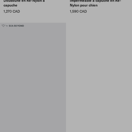
Doudoune en Re-Nylon à
Imperméable à capuche en Re-
capuche
Nylon pour chien
1,270 CAD
1,590 CAD