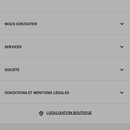
NOUS CONTACTER
Appelez-nous 1-877-997-7232
SERVICES
Écrivez-nous sur WhatsApp
Services en ligne et en boutique
Contacts
SOCIÉTÉ
Suivi de votre commande
FAQ
Fondazione Prada
Retours
CONDITIONS ET MENTIONS LÉGALES
Prada Group
Expédition et livraison
Politique de Confidentialité
Luna Rossa
LOCALISATION BOUTIQUE
Politique relative aux cookies
Développement durable