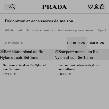
Décoration et accessoires de maison
Votre wishlist est vide. Explorez les collections,
Afficher tout
Jeux et accessoires
Accessoires pour animaux
Sport et
enregistrez vos articles favoris et créez votre sélection
Désolé, votre panier est vide
Connectez-vous ou créez un compte personnel.
ici.
Connectez-vous ou créez un compte personnel.
11 PRODUITS
FILTRER PAR
TRIER PAR
Désolé, votre panier est vide
Sac pour animal en Re-Nylon et
Sac pour animal en Re-Nylon et
cuir Saffiano
cuir Saffiano
5,200 CAD
5,600 CAD