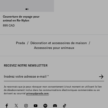
Couverture de voyage pour
animal en Re-Nylon
895 CAD
Prada
/
Décoration et accessoires de maison
/
Accessoires pour animaux
RECEVEZ NOTRE NEWSLETTER
Insérez votre adresse e-mail
*
Je reconnais que je peux révoquer mon consentement à tout moment en utilisant le lien
de désabonnement inclus dans les communications électroniques commerciales ou en
écrivant au courriel
privacy@prada.com
.
facebook
twitter
instagram
youtube
spotify
discord
tiktok