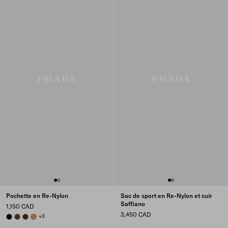
Pochette en Re-Nylon
Sac de sport en Re-Nylon et cuir
Saffiano
1,150 CAD
3,450 CAD
BLACK
BRANDY
BURGUNDY
CAMEL BROWN
+3