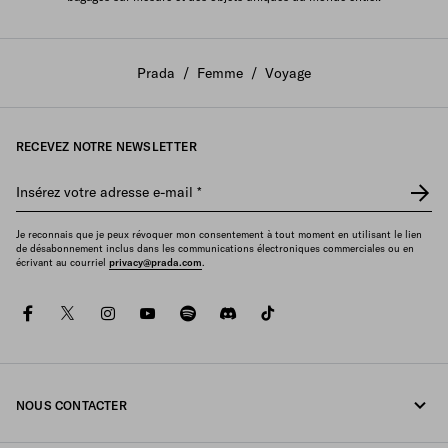
Prada
/
Femme
/
Voyage
RECEVEZ NOTRE NEWSLETTER
Insérez votre adresse e-mail
*
Je reconnais que je peux révoquer mon consentement à tout moment en utilisant le lien
de désabonnement inclus dans les communications électroniques commerciales ou en
écrivant au courriel
privacy@prada.com
.
facebook
twitter
instagram
youtube
spotify
discord
tiktok
NOUS CONTACTER