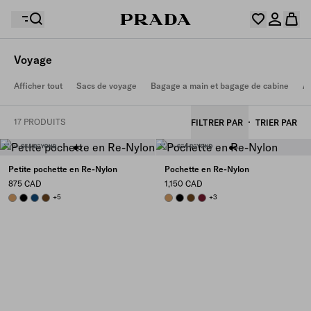
Voyage
Votre wishlist est vide. Explorez les collections,
Afficher tout
Sacs de voyage
Bagage a main et bagage de cabine
A
enregistrez vos articles favoris et créez votre sélection
Désolé, votre panier est vide
Connectez-vous ou créez un compte personnel.
ici.
Connectez-vous ou créez un compte personnel.
17 PRODUITS
FILTRER PAR
TRIER PAR
Désolé, votre panier est vide
Petite pochette en Re-Nylon
Pochette en Re-Nylon
875 CAD
1,150 CAD
CAMEL BROWN
BLACK
BALTIC BLUE
BRANDY
+5
CAMEL BROWN
BLACK
BRANDY
BURGUNDY
+3