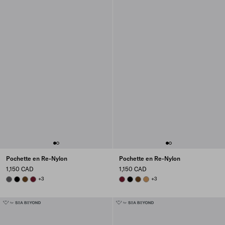
Pochette en Re-Nylon
Pochette en Re-Nylon
1,150 CAD
1,150 CAD
MERCURY GRAY
BLACK
BRANDY
BURGUNDY
+3
BURGUNDY
BLACK
BRANDY
CAMEL BROWN
+3