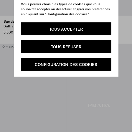
Vous pouvez choisir les types de cookies que vous
souhaitez accepter ou désactiver et gérer vos préférences
en cliquant sur "Configuration des cookies".
Sac de sport en Re-Nylon et cuir
Petite pochette zippée en Re-
Saffiano
Nylon
TOUS ACCEPTER
5,500 CAD
1,250 CAD
TOUS REFUSER
CONFIGURATION DES COOKIES