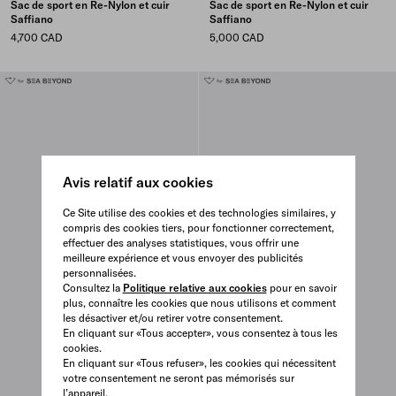
Sac de sport en Re-Nylon et cuir
Sac de sport en Re-Nylon et cuir
Saffiano
Saffiano
4,700 CAD
5,000 CAD
Avis relatif aux cookies
Ce Site utilise des cookies et des technologies similaires, y
compris des cookies tiers, pour fonctionner correctement,
effectuer des analyses statistiques, vous offrir une
meilleure expérience et vous envoyer des publicités
personnalisées.
Consultez la
Politique relative aux cookies
pour en savoir
plus, connaître les cookies que nous utilisons et comment
les désactiver et/ou retirer votre consentement.
En cliquant sur «Tous accepter», vous consentez à tous les
cookies.
En cliquant sur «Tous refuser», les cookies qui nécessitent
votre consentement ne seront pas mémorisés sur
l’appareil.