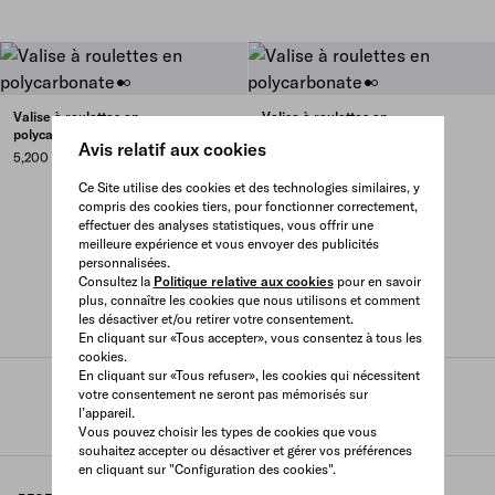
Valise à roulettes en
Valise à roulettes en
polycarbonate
polycarbonate
Avis relatif aux cookies
5,200 CAD
5,200 CAD
Ce Site utilise des cookies et des technologies similaires, y
compris des cookies tiers, pour fonctionner correctement,
effectuer des analyses statistiques, vous offrir une
meilleure expérience et vous envoyer des publicités
personnalisées.
Consultez la
Politique relative aux cookies
pour en savoir
plus, connaître les cookies que nous utilisons et comment
les désactiver et/ou retirer votre consentement.
En cliquant sur «Tous accepter», vous consentez à tous les
cookies.
En cliquant sur «Tous refuser», les cookies qui nécessitent
votre consentement ne seront pas mémorisés sur
Prada
/
Femme
/
Voyage
/
l’appareil.
Bagage a main et bagage de cabine
Vous pouvez choisir les types de cookies que vous
souhaitez accepter ou désactiver et gérer vos préférences
en cliquant sur "Configuration des cookies".