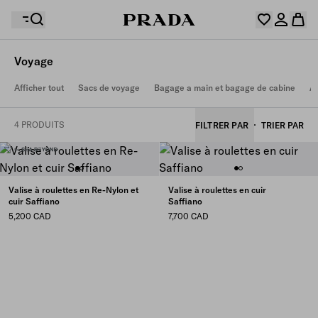
Voyage
Votre wishlist est vide. Explorez les collections,
Afficher tout
Sacs de voyage
Bagage a main et bagage de cabine
A
enregistrez vos articles favoris et créez votre sélection
Désolé, votre panier est vide
Connectez-vous ou créez un compte personnel.
ici.
Connectez-vous ou créez un compte personnel.
4 PRODUITS
FILTRER PAR
TRIER PAR
Désolé, votre panier est vide
Valise à roulettes en Re-Nylon et
Valise à roulettes en cuir
cuir Saffiano
Saffiano
5,200 CAD
7,700 CAD