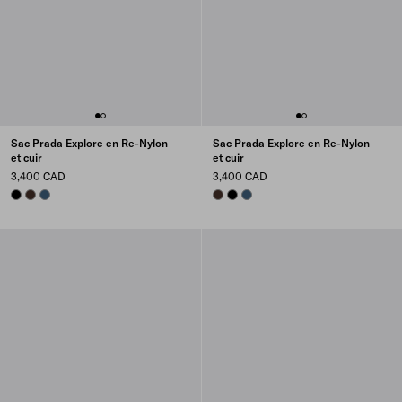
Sac Prada Explore en Re-Nylon
Sac Prada Explore en Re-Nylon
et cuir
et cuir
3,400 CAD
3,400 CAD
BLACK
SIENNA
AVIATION BLUE
SIENNA
BLACK
AVIATION BLUE