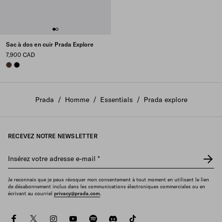
Sac à dos en cuir Prada Explore
7,900 CAD
COFFEE
BLACK
Prada
/
Homme
/
Essentials
/
Prada explore
RECEVEZ NOTRE NEWSLETTER
Insérez votre adresse e-mail
*
Je reconnais que je peux révoquer mon consentement à tout moment en utilisant le lien
de désabonnement inclus dans les communications électroniques commerciales ou en
écrivant au courriel
privacy@prada.com
.
facebook
twitter
instagram
youtube
spotify
discord
tiktok