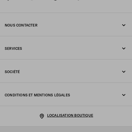
NOUS CONTACTER
Appelez-nous 1-877-997-7232
SERVICES
Écrivez-nous sur WhatsApp
Services en ligne et en boutique
Contacts
SOCIÉTÉ
Suivi de votre commande
FAQ
Fondazione Prada
Retours
CONDITIONS ET MENTIONS LÉGALES
Prada Group
Expédition et livraison
Politique de Confidentialité
Luna Rossa
LOCALISATION BOUTIQUE
Politique relative aux cookies
Développement durable