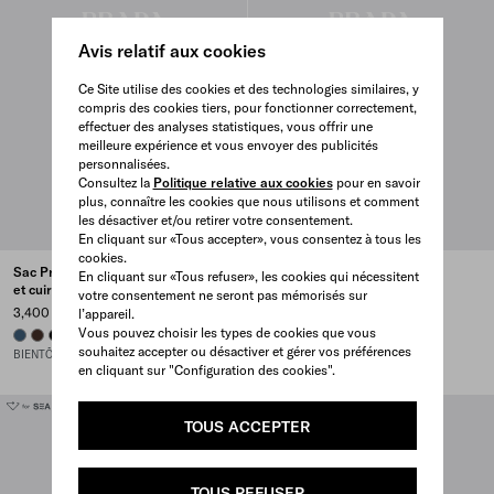
Avis relatif aux cookies
Ce Site utilise des cookies et des technologies similaires, y
compris des cookies tiers, pour fonctionner correctement,
effectuer des analyses statistiques, vous offrir une
meilleure expérience et vous envoyer des publicités
personnalisées.
Consultez la
Politique relative aux cookies
pour en savoir
plus, connaître les cookies que nous utilisons et comment
les désactiver et/ou retirer votre consentement.
En cliquant sur «Tous accepter», vous consentez à tous les
cookies.
Sac Prada Explore en Re-Nylon
Sac en cuir Prada Explore
En cliquant sur «Tous refuser», les cookies qui nécessitent
et cuir
votre consentement ne seront pas mémorisés sur
5,000 CAD
3,400 CAD
l’appareil.
BLACK
COFFEE
Vous pouvez choisir les types de cookies que vous
AVIATION BLUE
SIENNA
BLACK
souhaitez accepter ou désactiver et gérer vos préférences
BIENTÔT DISPONIBLE EN LIGNE
en cliquant sur "Configuration des cookies".
TOUS ACCEPTER
TOUS REFUSER