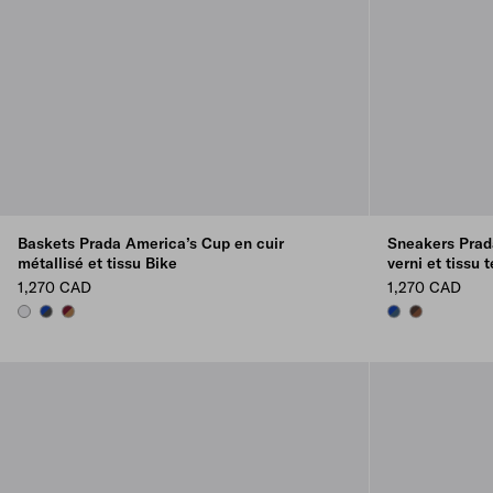
Baskets Prada America’s Cup en cuir
Sneakers Prad
métallisé et tissu Bike
verni et tissu 
1,270 CAD
1,270 CAD
SILVER
ANTHRACITE/INK
BRASS/BURGUNDY
AVIATION BLUE/
ROSEWOOD/