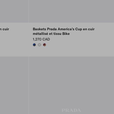
 cuir
Baskets Prada America’s Cup en cuir
métallisé et tissu Bike
1,270 CAD
ANTHRACITE/INK
SILVER
BRASS/BURGUNDY