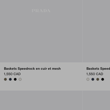
Baskets Speedrock en cuir et mesh
Baskets Speed
1,550 CAD
1,550 CAD
FOREST GREEN
NAVY
BLACK
CHALK WHITE
CHALK WHITE
NAVY
FOREST 
BLAC