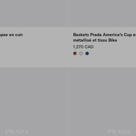
apse en cuir
Baskets Prada America’s Cup en
métallisé et tissu Bike
1,270 CAD
N
BRASS/BURGUNDY
SILVER
ANTHRACITE/INK