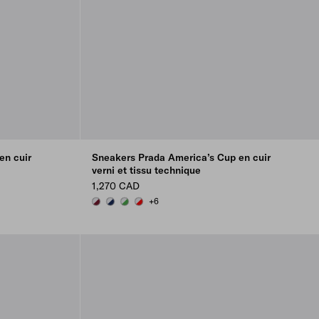
en cuir
Sneakers Prada America’s Cup en cuir
verni et tissu technique
1,270 CAD
+6
BURGUNDY-SILVER
ROYAL BLUE/SILVER
GREEN / SILVER
RED/SILVER