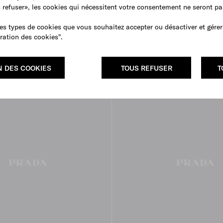
tiques Collapse en Re-
Sneakers élastiques Collapse e
s refuser», les cookies qui nécessitent votre consentement ne seront p
velours
Nylon et veau velours
1,390 CAD
es types de cookies que vous souhaitez accepter ou désactiver et gérer
IVORY
BLACK
PALISANDER
ration des cookies".
N DES COOKIES
TOUS REFUSER
T