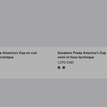
a America’s Cup en cuir
Sneakers Prada America’s Cup 
technique
verni et tissu technique
1,270 CAD
INK
EBONY
ROSEWOOD/EBONY
AVIATION BLUE/INK