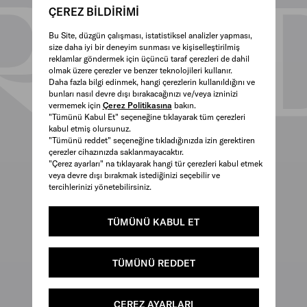
ÇEREZ BİLDİRİMİ
Bu Site, düzgün çalışması, istatistiksel analizler yapması,
size daha iyi bir deneyim sunması ve kişiselleştirilmiş
reklamlar göndermek için üçüncü taraf çerezleri de dahil
olmak üzere çerezler ve benzer teknolojileri kullanır.
Daha fazla bilgi edinmek, hangi çerezlerin kullanıldığını ve
bunları nasıl devre dışı bırakacağınızı ve/veya izninizi
vermemek için
Çerez Politikasına
bakın.
"Tümünü Kabul Et" seçeneğine tıklayarak tüm çerezleri
kabul etmiş olursunuz.
"Tümünü reddet" seçeneğine tıkladığınızda izin gerektiren
çerezler cihazınızda saklanmayacaktır.
"Çerez ayarları" na tıklayarak hangi tür çerezleri kabul etmek
veya devre dışı bırakmak istediğinizi seçebilir ve
tercihlerinizi yönetebilirsiniz.
TÜMÜNÜ KABUL ET
TÜMÜNÜ REDDET
ÇEREZ AYARLARI