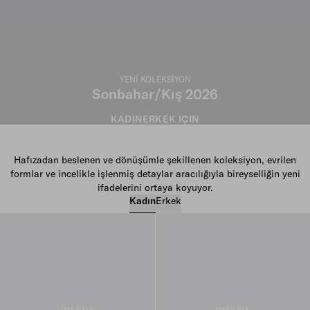
YENİ KOLEKSİYON
Sonbahar/Kış 2026
KADIN
ERKEK IÇIN
Hafızadan beslenen ve dönüşümle şekillenen koleksiyon, evrilen
formlar ve incelikle işlenmiş detaylar aracılığıyla bireyselliğin yeni
ifadelerini ortaya koyuyor.
Kadın
Erkek