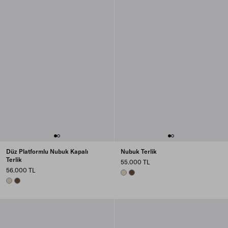
Düz Platformlu Nubuk Kapalı
Nubuk Terlik
Terlik
55.000 TL
56.000 TL
DESERT BEIGE
COCOA BROWN
DESERT BEIGE
COCOA BROWN