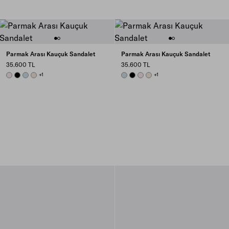
Parmak Arası Kauçuk Sandalet
Parmak Arası Kauçuk Sandalet
35.600 TL
35.600 TL
ALABASTER PINK
BLACK
SKY BLUE
POLLEN YELLOW
+1
SKY BLUE
BLACK
ALABASTER PINK
POLLEN YELLOW
+1