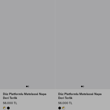
Düz Platformlu Matelassé Napa
Düz Platformlu Matelassé Napa
Deri Terlik
Deri Terlik
56.000 TL
56.000 TL
WHITE
BLACK
BLACK
WHITE