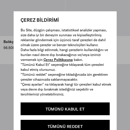
ÇEREZ BİLDİRİMİ
Bu Site, düzgün çalışması, istatistiksel analizler yapması,
size daha iyi bir deneyim sunması ve kişiselleştirilmiş
reklamlar göndermek için üçüncü taraf çerezleri de dahil
Balıkçı Tarzı Deri Sandalet
Eskitme Deri Sandalet
olmak üzere çerezler ve benzer teknolojileri kullanır.
56.500 TL
54.000 TL
Daha fazla bilgi edinmek, hangi çerezlerin kullanıldığını ve
CHALK WHITE
NATURAL
bunları nasıl devre dışı bırakacağınızı ve/veya izninizi
vermemek için
Çerez Politikasına
bakın.
"Tümünü Kabul Et" seçeneğine tıklayarak tüm çerezleri
kabul etmiş olursunuz.
"Tümünü reddet" seçeneğine tıkladığınızda izin gerektiren
çerezler cihazınızda saklanmayacaktır.
"Çerez ayarları" na tıklayarak hangi tür çerezleri kabul etmek
veya devre dışı bırakmak istediğinizi seçebilir ve
tercihlerinizi yönetebilirsiniz.
TÜMÜNÜ KABUL ET
TÜMÜNÜ REDDET