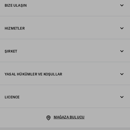
BIZE ULAŞIN
Bizi arayın +90 212 80 80 100
HIZMETLER
WhatsApp üzerinden mesaj gönderin
Online ve mağaza hizmetleri
İletişim
ŞIRKET
Siparişinizi takip edin
SSS
Fondazione Prada
İadeler
YASAL HÜKÜMLER VE KOŞULLAR
Prada Group
Gönderim ve teslimat
Yasal Uyarı
Luna Rossa
LICENCE
Gizlilik Politikası
Sürdürülebilirlik
Çerez Politikası
Kariyer
MAĞAZA BULUCU
Çerez Ayarlari