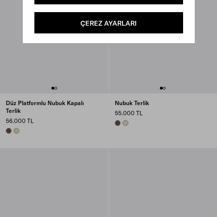
ÇEREZ AYARLARI
Düz Platformlu Nubuk Kapalı
Nubuk Terlik
Terlik
55.000 TL
56.000 TL
COCOA BROWN
DESERT BEIGE
COCOA BROWN
DESERT BEIGE