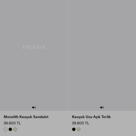
Monolith Kauçuk Sandalet
Kauçuk Ucu Açık Terlik
39.600 TL
39.600 TL
WHITE
BLACK
IVORY
BLACK
IVORY