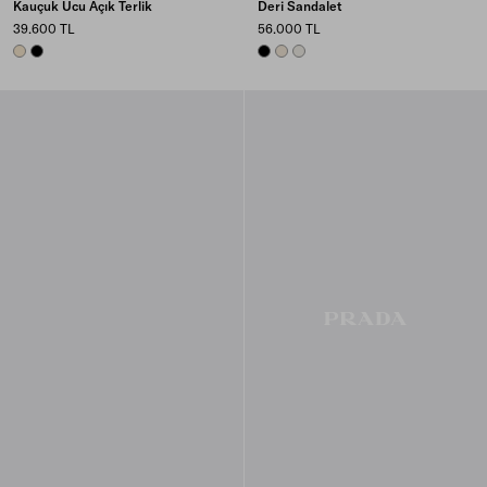
Kauçuk Ucu Açık Terlik
Deri Sandalet
39.600 TL
56.000 TL
IVORY
BLACK
BLACK
NATURAL
CHALK WHITE