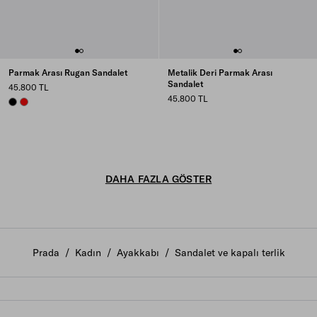
Parmak Arası Rugan Sandalet
Metalik Deri Parmak Arası
Sandalet
45.800 TL
45.800 TL
BLACK
RED
DAHA FAZLA GÖSTER
Prada
/
Kadın
/
Ayakkabı
/
Sandalet ve kapalı terlik