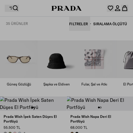
35 ÜRÜNLER
FILTRELER
SIRALAMA ÖLÇÜTÜ
İstek listeniz boş. Koleksiyonları keşfedin ve favori
Alışveriş sepetiniz boş
ürünlerinizi kaydederek hepsini burada toplayın.
Giriş yapın veya kişisel hesabınızı oluşturun
Giriş yapın veya kişisel hesabınızı oluşturun
Alışveriş sepetiniz boş
Güneş Gözlüğü
Şapka ve Eldiven
Fular, Şal ve Atkı
El Por
Prada Wish İpek Saten Düşes El
Prada Wish Napa Deri El
Portföyü
Portföyü
55.500 TL
68.000 TL