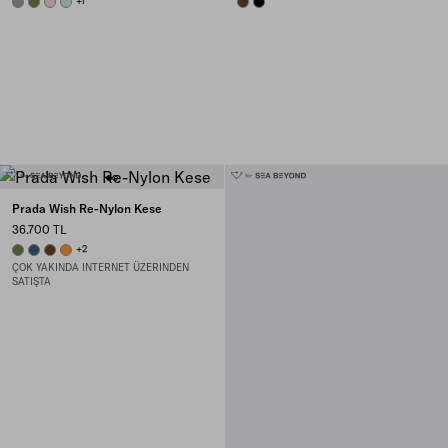
HEMATITE
IVY GREEN
PETAL PINK
SKY BLUE
+1
BRIARWOOD
BLACK
Prada Wish Re-Nylon Kese
36.700 TL
IVY GREEN
AVIATION BLUE
BRANDY
AMBER
+2
ÇOK YAKINDA INTERNET ÜZERINDEN
SATIŞTA