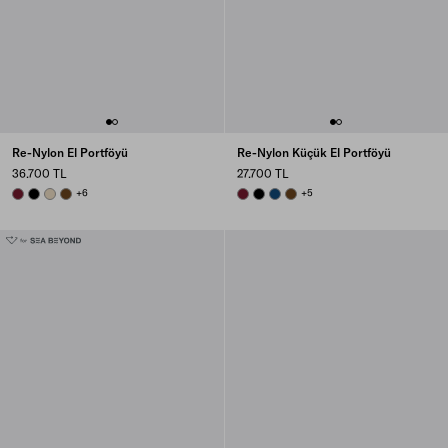
Re-Nylon El Portföyü
Re-Nylon Küçük El Portföyü
36.700 TL
27.700 TL
BURGUNDY
BLACK
DESERT BEIGE
BRANDY
+6
BURGUNDY
BLACK
BALTIC BLUE
BRANDY
+5