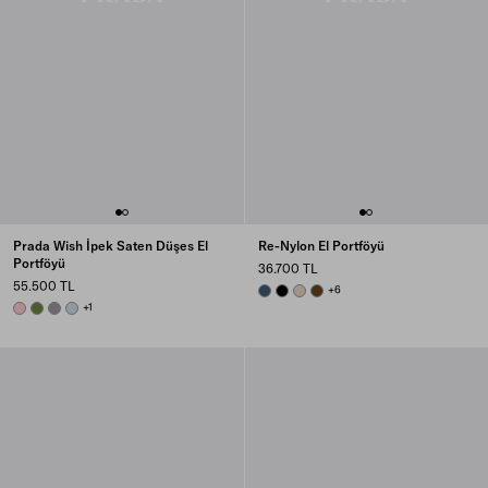
Prada Wish İpek Saten Düşes El
Re-Nylon El Portföyü
Portföyü
36.700 TL
55.500 TL
AVIATION BLUE
BLACK
DESERT BEIGE
BRANDY
+6
PETAL PINK
IVY GREEN
HEMATITE
SKY BLUE
+1