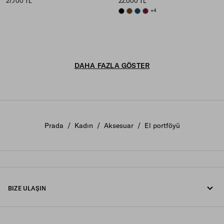
27.700 TL
22.000 TL
BLACK
BRANDY
BALTIC BLUE
BURGUNDY
+4
DAHA FAZLA GÖSTER
Prada
/
Kadın
/
Aksesuar
/
El portföyü
BIZE ULAŞIN
Bizi arayın +90 212 80 80 100