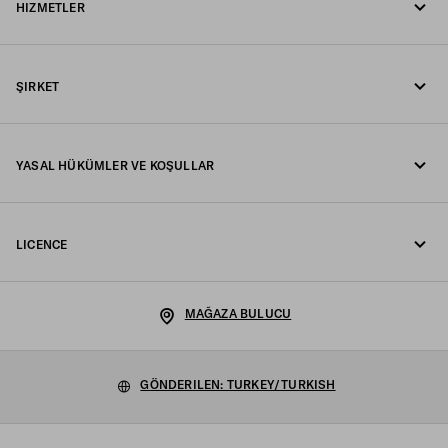
HIZMETLER
WhatsApp üzerinden mesaj gönderin
Online ve mağaza hizmetleri
İletişim
ŞIRKET
Siparişinizi takip edin
SSS
Fondazione Prada
İadeler
YASAL HÜKÜMLER VE KOŞULLAR
Prada Group
Gönderim ve teslimat
Yasal Uyarı
Luna Rossa
LICENCE
Gizlilik Politikası
Sürdürülebilirlik
Çerez Politikası
Kariyer
MAĞAZA BULUCU
Çerez Ayarlari
GÖNDERILEN: TURKEY/TURKISH
Satış hükümleri
Site haritası