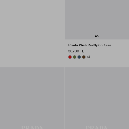
Prada Wish Re-Nylon Kese
36.700 TL
RED
IVY GREEN
AVIATION BLUE
BRANDY
+2