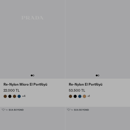
Re-Nylon Micro El Portföyü
Re-Nylon El Portföyü
22.000 TL
53.500 TL
BRANDY
BLACK
BRANDY
BALTIC BLUE
+4
BRANDY
BLACK
BALTIC BLUE
CAMEL BROWN
+1