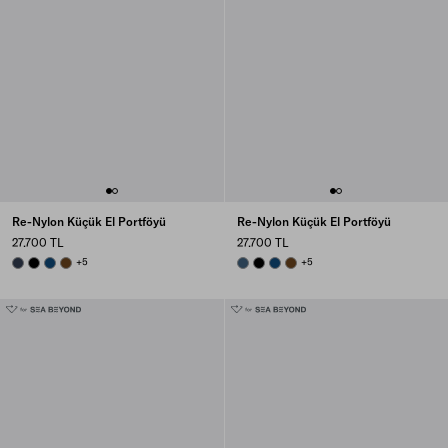
Re-Nylon Küçük El Portföyü
Re-Nylon Küçük El Portföyü
27.700 TL
27.700 TL
BALTICLUE
BLACK
BALTIC BLUE
BRANDY
+5
AVIATION BLUE
BLACK
BALTIC BLUE
BRANDY
+5