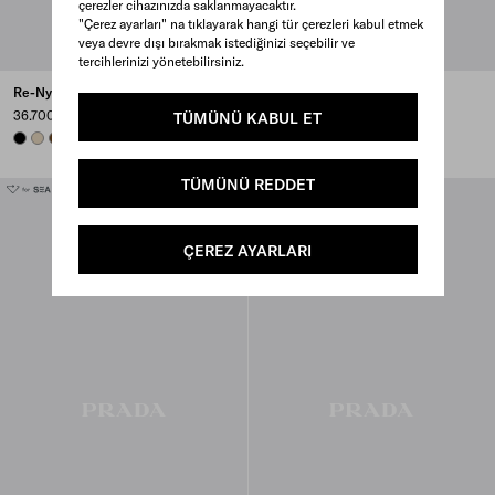
çerezler cihazınızda saklanmayacaktır.
"Çerez ayarları" na tıklayarak hangi tür çerezleri kabul etmek
veya devre dışı bırakmak istediğinizi seçebilir ve
tercihlerinizi yönetebilirsiniz.
Re-Nylon El Portföyü
Re-Nylon El Portföyü
36.700 TL
36.700 TL
TÜMÜNÜ KABUL ET
BLACK
DESERT BEIGE
BRANDY
BURGUNDY
+6
BURNT BROWN
BLACK
DESERT BEIGE
BRANDY
+6
TÜMÜNÜ REDDET
ÇEREZ AYARLARI