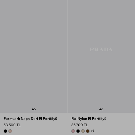
Fermuarlı Napa Deri El Portföyü
Re-Nylon El Portföyü
53.500 TL
36.700 TL
BLACK
OPAL
PESCO
BLACK
DESERT BEIGE
BRANDY
+6