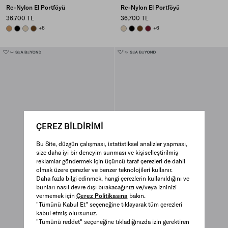
Re-Nylon El Portföyü
Re-Nylon El Portföyü
36.700 TL
36.700 TL
CAMEL BROWN
BLACK
DESERT BEIGE
BRANDY
+6
DESERT BEIGE
BLACK
BRANDY
BURGUNDY
+6
ÇEREZ BİLDİRİMİ
Bu Site, düzgün çalışması, istatistiksel analizler yapması,
size daha iyi bir deneyim sunması ve kişiselleştirilmiş
reklamlar göndermek için üçüncü taraf çerezleri de dahil
olmak üzere çerezler ve benzer teknolojileri kullanır.
Daha fazla bilgi edinmek, hangi çerezlerin kullanıldığını ve
bunları nasıl devre dışı bırakacağınızı ve/veya izninizi
vermemek için
Çerez Politikasına
bakın.
"Tümünü Kabul Et" seçeneğine tıklayarak tüm çerezleri
kabul etmiş olursunuz.
"Tümünü reddet" seçeneğine tıkladığınızda izin gerektiren