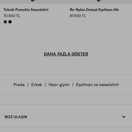
Teknik Pamuklu Sweatshirt
Re-Nylon Detaylı Eşofman Altı
70.500 TL
87.500 TL
NAVY
BLACK
DAHA FAZLA GÖSTER
Prada
/
Erkek
/
Hazır giyim
/
Eşofman ve sweatshirt
BIZE ULAŞIN
Bizi arayın +90 212 80 80 100