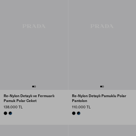
Re-Nylon Detaylı ve Fermuarlı
Re-Nylon Detaylı Pamuklu Polar
Pamuk Polar Ceket
Pantolon
138.000 TL
110.000 TL
BLACK/BLACK
BLUE/BLACK
BLACK/BLACK
BLUE/BLACK