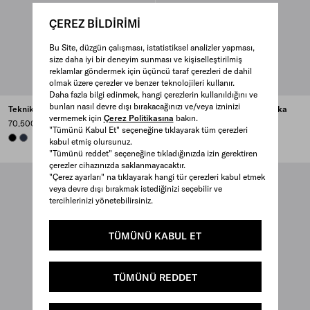
ÇEREZ BİLDİRİMİ
Bu Site, düzgün çalışması, istatistiksel analizler yapması,
size daha iyi bir deneyim sunması ve kişiselleştirilmiş
reklamlar göndermek için üçüncü taraf çerezleri de dahil
olmak üzere çerezler ve benzer teknolojileri kullanır.
Daha fazla bilgi edinmek, hangi çerezlerin kullanıldığını ve
bunları nasıl devre dışı bırakacağınızı ve/veya izninizi
Teknik Pamuklu Sweatshirt
Teknik Pamuklu Re-Nylon Hırka
vermemek için
Çerez Politikasına
bakın.
70.500 TL
87.500 TL
"Tümünü Kabul Et" seçeneğine tıklayarak tüm çerezleri
BLACK
NAVY
kabul etmiş olursunuz.
"Tümünü reddet" seçeneğine tıkladığınızda izin gerektiren
çerezler cihazınızda saklanmayacaktır.
"Çerez ayarları" na tıklayarak hangi tür çerezleri kabul etmek
veya devre dışı bırakmak istediğinizi seçebilir ve
tercihlerinizi yönetebilirsiniz.
TÜMÜNÜ KABUL ET
TÜMÜNÜ REDDET