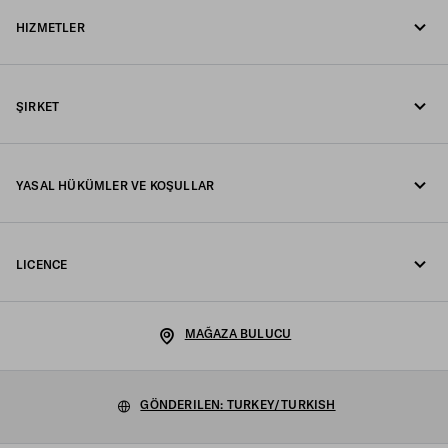
HIZMETLER
WhatsApp üzerinden mesaj gönderin
Online ve mağaza hizmetleri
İletişim
ŞIRKET
Siparişinizi takip edin
SSS
Fondazione Prada
İadeler
YASAL HÜKÜMLER VE KOŞULLAR
Prada Group
Gönderim ve teslimat
Yasal Uyarı
Luna Rossa
LICENCE
Gizlilik Politikası
Sürdürülebilirlik
Çerez Politikası
Kariyer
MAĞAZA BULUCU
Çerez Ayarlari
GÖNDERILEN: TURKEY/TURKISH
Satış hükümleri