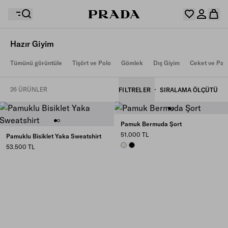
Hazır Giyim
İstek listeniz boş. Koleksiyonları keşfedin ve favori
Tümünü görüntüle
Tişört ve Polo
Gömlek
Dış Giyim
Ceket ve Pal
Alışveriş sepetiniz boş
ürünlerinizi kaydederek hepsini burada toplayın.
Giriş yapın veya kişisel hesabınızı oluşturun
Giriş yapın veya kişisel hesabınızı oluşturun
26 ÜRÜNLER
FILTRELER
SIRALAMA ÖLÇÜTÜ
Alışveriş sepetiniz boş
Pamuk Bermuda Şort
51.000 TL
Pamuklu Bisiklet Yaka Sweatshirt
CHALK WHITE
BLACK
53.500 TL