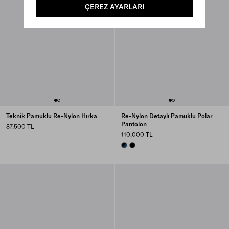
ÇEREZ AYARLARI
Teknik Pamuklu Re-Nylon Hırka
Re-Nylon Detaylı Pamuklu Polar
Pantolon
87.500 TL
110.000 TL
BLUE/BLACK
BLACK/BLACK