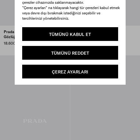
çerezler cihazınızda saklanmayacaktır.
"Çerez ayarları" na tıklayarak hangi tür çerezleri kabul etmek
veya devre dışı bırakmak istediğinizi seçebilir ve
tercihlerinizi yönetebilirsiniz.
Prada Linea Rossa Güneş
Prada Linea Rossa Güneş
TÜMÜNÜ KABUL ET
Gözlüğü
Gözlüğü
18.600 TL
18.600 TL
TÜMÜNÜ REDDET
ÇEREZ AYARLARI