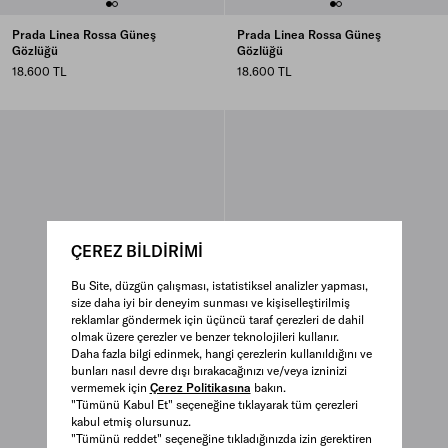
Prada Linea Rossa Güneş
Prada Linea Rossa Güneş
Gözlüğü
Gözlüğü
18.600 TL
18.600 TL
ÇEREZ BİLDİRİMİ
Bu Site, düzgün çalışması, istatistiksel analizler yapması,
size daha iyi bir deneyim sunması ve kişiselleştirilmiş
reklamlar göndermek için üçüncü taraf çerezleri de dahil
olmak üzere çerezler ve benzer teknolojileri kullanır.
Daha fazla bilgi edinmek, hangi çerezlerin kullanıldığını ve
bunları nasıl devre dışı bırakacağınızı ve/veya izninizi
vermemek için
Çerez Politikasına
bakın.
"Tümünü Kabul Et" seçeneğine tıklayarak tüm çerezleri
kabul etmiş olursunuz.
"Tümünü reddet" seçeneğine tıkladığınızda izin gerektiren