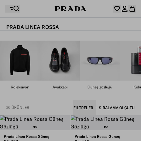
PRADA LINEA ROSSA
İstek listeniz boş. Koleksiyonları keşfedin ve favori
Alışveriş sepetiniz boş
ürünlerinizi kaydederek hepsini burada toplayın.
Giriş yapın veya kişisel hesabınızı oluşturun
Giriş yapın veya kişisel hesabınızı oluşturun
Alışveriş sepetiniz boş
Koleksiyon
Ayakkabı
Güneş gözlüğü
Koku
26 ÜRÜNLER
FILTRELER
SIRALAMA ÖLÇÜTÜ
Prada Linea Rossa Güneş
Prada Linea Rossa Güneş