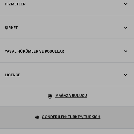
HIZMETLER
WhatsApp üzerinden mesaj gönderin
Online ve mağaza hizmetleri
İletişim
ŞIRKET
Siparişinizi takip edin
SSS
Fondazione Prada
İadeler
YASAL HÜKÜMLER VE KOŞULLAR
Prada Group
Gönderim ve teslimat
Yasal Uyarı
Luna Rossa
LICENCE
Gizlilik Politikası
Sürdürülebilirlik
Çerez Politikası
Kariyer
MAĞAZA BULUCU
Çerez Ayarlari
GÖNDERILEN: TURKEY/TURKISH
Satış hükümleri
Site haritası