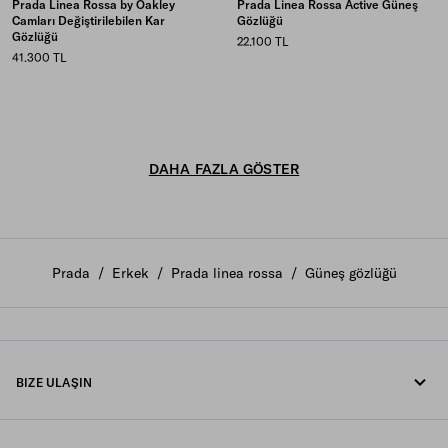
Prada Linea Rossa by Oakley
Prada Linea Rossa Active Güneş
Camları Değiştirilebilen Kar
Gözlüğü
Gözlüğü
22.100 TL
41.300 TL
DAHA FAZLA GÖSTER
Prada
/
Erkek
/
Prada linea rossa
/
Güneş gözlüğü
BIZE ULAŞIN
Bizi arayın +90 212 80 80 100