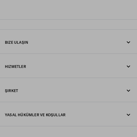
BIZE ULAŞIN
Bizi arayın +90 212 80 80 100
HIZMETLER
WhatsApp üzerinden mesaj gönderin
Online ve mağaza hizmetleri
İletişim
ŞIRKET
Siparişinizi takip edin
SSS
Fondazione Prada
İadeler
YASAL HÜKÜMLER VE KOŞULLAR
Prada Group
Gönderim ve teslimat
Yasal Uyarı
Luna Rossa