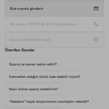
Bize e-posta gönderin
Müşteri Hizmetleri A
opens in new tab
Bizi arayın +90 212 80 80 100 (Çevrimdışı)
Canlı Sohbet (Çevrimdışı)
Canlı Sohbet Müşteri Hizmetleri Düğmesi (Çevrimdışı)
Önerilen Sorular
Sipariş ne zaman teslim edilir?
İnternetten aldığım ürünü iade edebilir miyim?
Nasıl online sipariş verebilirim?
“Hesabım” kaydı oluşturmanın avantajları nelerdir?