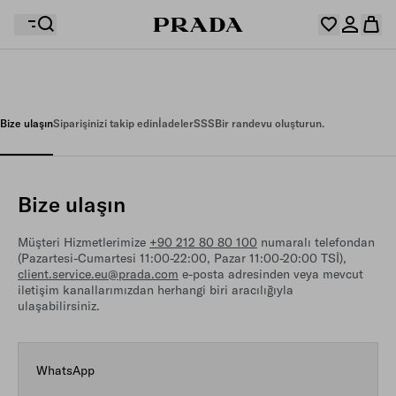
İstek listeniz boş. Koleksiyonları keşfedin ve favori
Alışveriş sepetiniz boş
ürünlerinizi kaydederek hepsini burada toplayın.
Bize ulaşın
Siparişinizi takip edin
İadeler
SSS
Bir randevu oluşturun.
Giriş yapın veya kişisel hesabınızı oluşturun
Giriş yapın veya kişisel hesabınızı oluşturun
Bize ulaşın
Alışveriş sepetiniz boş
Müşteri Hizmetlerimize
+90 212 80 80 100
numaralı telefondan
(Pazartesi-Cumartesi 11:00-22:00, Pazar 11:00-20:00 TSİ),
client.service.eu@prada.com
e-posta adresinden veya mevcut
iletişim kanallarımızdan herhangi biri aracılığıyla
ulaşabilirsiniz.
WhatsApp