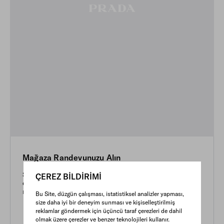
Mağaza Randevunuzu Alın
Size özel bir uzman eşliğinde koleksiyonu özel bir
ÇEREZ BİLDİRİMİ
ortamda keşfedin. Tam size göre hazırlanmış bir
randevu.
Bu Site, düzgün çalışması, istatistiksel analizler yapması,
size daha iyi bir deneyim sunması ve kişiselleştirilmiş
reklamlar göndermek için üçüncü taraf çerezleri de dahil
olmak üzere çerezler ve benzer teknolojileri kullanır.
ŞIMDI RANDEVU ALIN