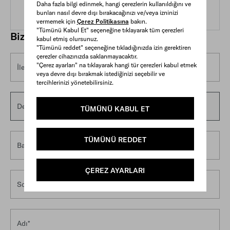
Daha fazla bilgi edinmek, hangi çerezlerin kullanıldığını ve
bunları nasıl devre dışı bırakacağınızı ve/veya izninizi
vermemek için
Çerez Politikasına
bakın.
"Tümünü Kabul Et" seçeneğine tıklayarak tüm çerezleri
Bize e-posta gönderin
kabul etmiş olursunuz.
"Tümünü reddet" seçeneğine tıkladığınızda izin gerektiren
çerezler cihazınızda saklanmayacaktır.
"Çerez ayarları" na tıklayarak hangi tür çerezleri kabul etmek
İletişim nedeni*
veya devre dışı bırakmak istediğinizi seçebilir ve
tercihlerinizi yönetebilirsiniz.
Detaylar*
TÜMÜNÜ KABUL ET
TÜMÜNÜ REDDET
Başlık
ÇEREZ AYARLARI
Soyadı*
Adı*