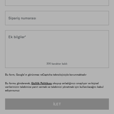
Sipariş numarası
Ek bilgiler*
200 karakter kaldı
Bu form, Google’ın görünmez reCaptcha teknolojisiyle korunmaktadır
Bu formu göndererek,
Gizlilik Politikası
okuyup anladığınızı onaylıyor ve kişisel
verilerinizin talebinize yanıt vermek ve talebinizi yönetmek için kullanılacağını kabul
ediyorsunuz
İLET