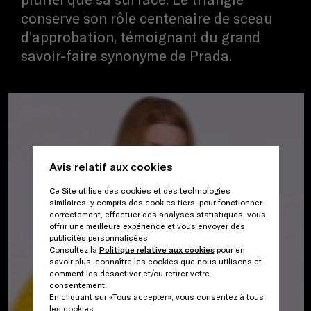
conserve son rôle centenaire de sceau
d’approbation, témoignant du grand
savoir-faire synonyme de Prada.
Avis relatif aux cookies
Ce Site utilise des cookies et des technologies
similaires, y compris des cookies tiers, pour fonctionner
correctement, effectuer des analyses statistiques, vous
offrir une meilleure expérience et vous envoyer des
publicités personnalisées.
Consultez la
Politique relative aux cookies
pour en
savoir plus, connaître les cookies que nous utilisons et
comment les désactiver et/ou retirer votre
consentement.
En cliquant sur «Tous accepter», vous consentez à tous
les cookies.