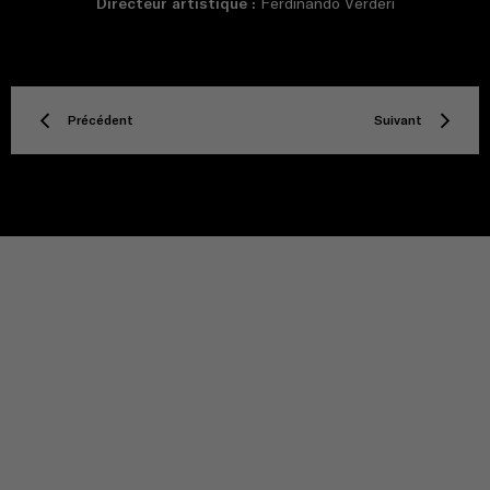
Directeur artistique :
Ferdinando Verderi
Précédent
Suivant
TITLE
Privacy policy
Facebook
Twitter
Instagram
YouTube
Spotify
Discord
TikTok