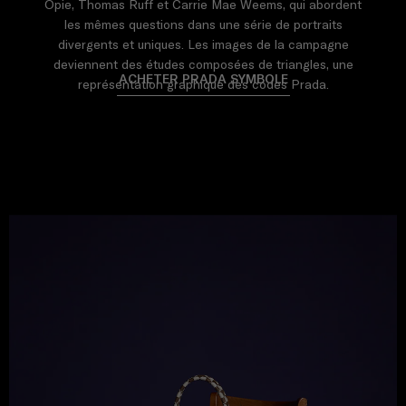
Opie, Thomas Ruff et Carrie Mae Weems, qui abordent
les mêmes questions dans une série de portraits
divergents et uniques. Les images de la campagne
deviennent des études composées de triangles, une
ACHETER PRADA SYMBOLE
représentation graphique des codes Prada.