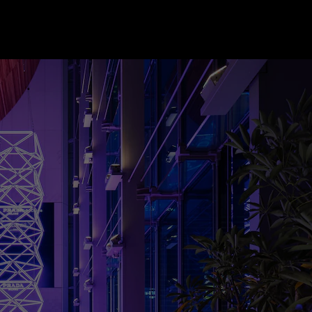
Hong Kong - K11 MUSEA
October 1 - November 8, 2021
G/F, Opera Theatre, K11 MUSEA, 18 Salisbury Road, Tsim Sha
Tsui
11:00am – 9:00pm