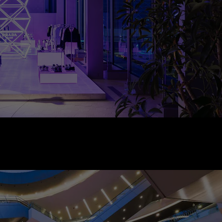
/
Japan - Yokohama Newman 2F Atrium
October 9 - November 10, 2021
1 Chome-1-1 Minamisaiwai, Nishi Ward, Yokohama, Kanagawa
220-0005
11:00 am - 8:00 pm