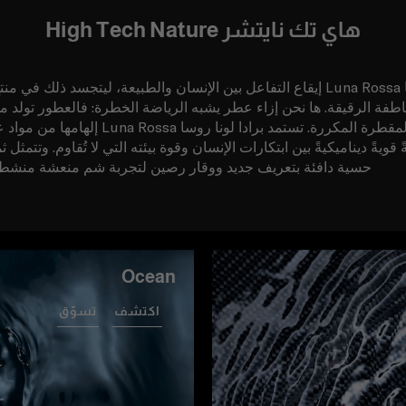
هاي تك نايتشر High Tech Nature
تعكس برادا لونا روسا Luna Rossa إيقاع التفاعل بين الإنسان والطبيعة، ليتجسد 
اطفة الرقيقة. ها نحن إزاء عطر يشبه الرياضة الخطرة: فالعطور تولد من
المادة الخام والمواد المقطرة المكررة. تستمد 
ويةً ديناميكيةً بين ابتكارات الإنسان وقوة بيئته التي لا تُقاوم. وتتمثل 
حسية دافئة بتعريف جديد ووقار رصين لتجربة شم منعشة منشط
Ocean
اكتشف
تسوّق