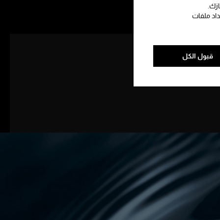
ازك.
داد ملفات
قبول الكل