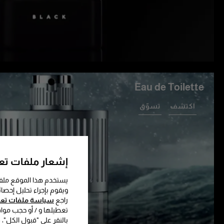
Eau de Toilette
اكتشف
تسوّق
إشعار ملفات تعر
يستخدم هذا الموقع ملفا
ويقوم بإجراء تحليل إحصا
راجع
سياسة ملفات تعري
تعطيلها و / أو حجب موا
بالنقر على "قبول الكل"،