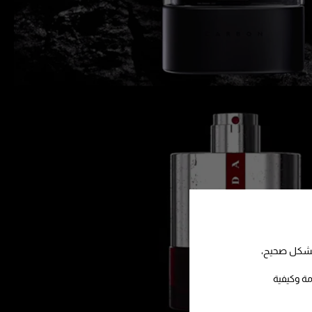
 بشكل صحيح،
مة وكيفية