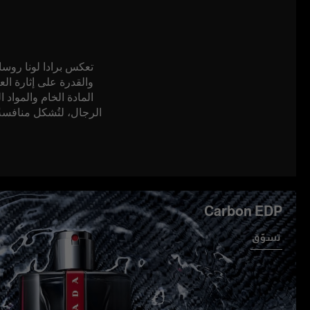
والقدرة على إثارة الع
الرجال، لتُشكل منافسةً ق
Carbon EDP
تسوّق