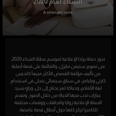
الشتاء لعام 2020
A stranger calls
تدور حملة برادا الإعلانية لموسم عطلة الشتاء 2020،
من تصوير ستيفن مايزل، والقائمة على قصة أصلية
من تأليف مؤلفة القصص الأكثر مبيعاً كانديس
كارتي ويليامز، في سياق سينمائي يتجلى في استخدام
لغة الأفلام، وحياكة لغز يحتاج إلى حل، وراوٍ يسرد
عبارات تدب فيها الحياة من خلال الصور. وتقدم
الحملة الإعلانية زوايا واتجاهات ووقفات مختلفة
للكاميرا تركز كلها حول أبطال قصة غامضة: