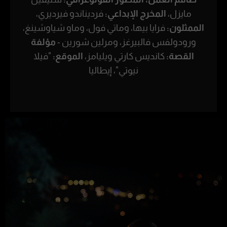
مايزل،
المخرج الإبداعي:
فرديناندو فيرديري،
الممثلون:
فرايا بيها، وماتي فول، وماو شياوشينغ،
ورودولفس فالبيرغز، ومرلين شورين -
مؤلفة
القصة:
كانديس كارتي ويليامز،
الموقع:
"فيلا
نيوتي"، إيطاليا