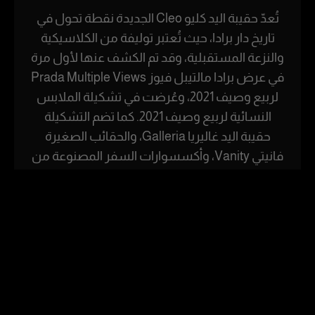
تُعدّ حقيبة اليد كليو Cleo الجديدة نقطة تحول في
تاريخ دار برادا، حيث تُعتبر توليفة من الكلاسيكية
والنزعة المستقبلية، وقد تم الكشف عنها لأول مرة
في عرض برادا مالتيبل فيوز Prada Multiple Views
لربيع وصيف 2021، وعُرضت في تشكيلة الملابس
النسائية لربيع وصيف 2021. كما تضم التشكيلة
حقيبة اليد غاليريا Galleria، والحقائب الصغيرة
فانيتي Vanity، وأكسسوارات السفر المصنوعة من
النايلون وجلد سافيانو، ومجوهرات للرجال وتشكيلة
جديدة من مجوهرات برادا للنساء، مصنوعة من
الفضة المصقولة والتورمالين.
Rest of Europe includes: Bulgaria, Croatia, Cyprus, Estonia, Hungary,
Latvia, Lithuania, Malta, Poland, Romania, Slovakia, Slovenia