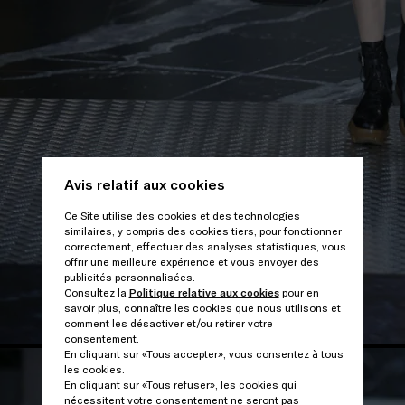
Avis relatif aux cookies
Ce Site utilise des cookies et des technologies
similaires, y compris des cookies tiers, pour fonctionner
correctement, effectuer des analyses statistiques, vous
offrir une meilleure expérience et vous envoyer des
publicités personnalisées.
Consultez la
Politique relative aux cookies
pour en
savoir plus, connaître les cookies que nous utilisons et
comment les désactiver et/ou retirer votre
consentement.
En cliquant sur «Tous accepter», vous consentez à tous
les cookies.
En cliquant sur «Tous refuser», les cookies qui
nécessitent votre consentement ne seront pas