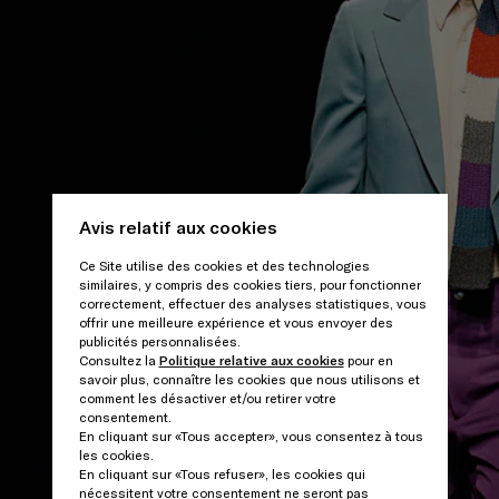
Avis relatif aux cookies
Ce Site utilise des cookies et des technologies
similaires, y compris des cookies tiers, pour fonctionner
correctement, effectuer des analyses statistiques, vous
offrir une meilleure expérience et vous envoyer des
publicités personnalisées.
Consultez la
Politique relative aux cookies
pour en
savoir plus, connaître les cookies que nous utilisons et
comment les désactiver et/ou retirer votre
consentement.
En cliquant sur «Tous accepter», vous consentez à tous
les cookies.
En cliquant sur «Tous refuser», les cookies qui
nécessitent votre consentement ne seront pas