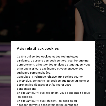
Avis relatif aux cookies
Ce Site utilise des cookies et des technologies
similaires, y compris des cookies tiers, pour fonctionner
correctement, effectuer des analyses statistiques, vous
offrir une meilleure expérience et vous envoyer des
publicités personnalisées.
Consultez la
Politique relative aux cookies
pour en
savoir plus, connaître les cookies que nous utilisons et
comment les désactiver et/ou retirer votre
consentement.
En cliquant sur «Tous accepter», vous consentez à tous
les cookies.
En cliquant sur «Tous refuser», les cookies qui
nécessitent votre consentement ne seront pas