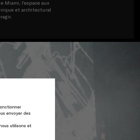
e Miami, l’espace aux
vique et architectural
agir.
fonctionner
vous envoyer des
nous utilisons et