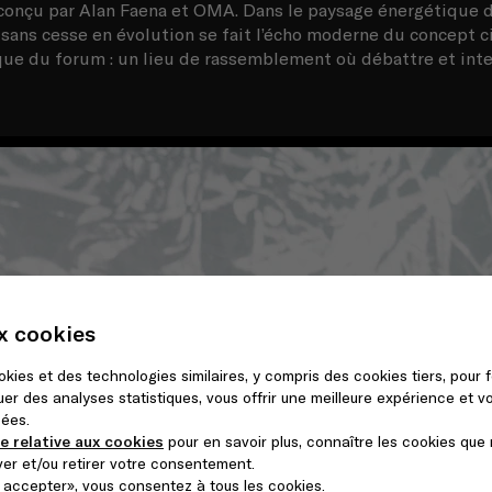
conçu par Alan Faena et OMA. Dans le paysage énergétique d
 sans cesse en évolution se fait l’écho moderne du concept ci
que du forum : un lieu de rassemblement où débattre et inter
ux cookies
ookies et des technologies similaires, y compris des cookies tiers, pour 
er des analyses statistiques, vous offrir une meilleure expérience et 
sées.
ue relative aux cookies
pour en savoir plus, connaître les cookies que 
er et/ou retirer votre consentement.
 accepter», vous consentez à tous les cookies.