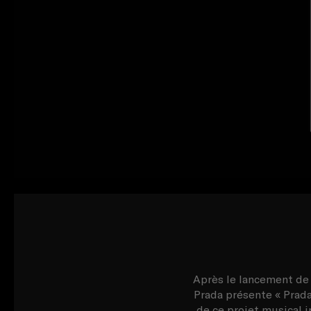
Après le lancement de 
Prada présente « Prada
de ce projet musical i