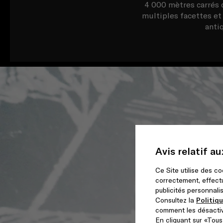
4 000 mètres carrés 
multiples facettes et
anti
Avis relatif a
Ce Site utilise des c
correctement, effectu
publicités personnali
Consultez la
Politiq
comment les désactiv
En cliquant sur «Tous