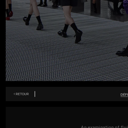
RETOUR
DÉF
An examination of fl