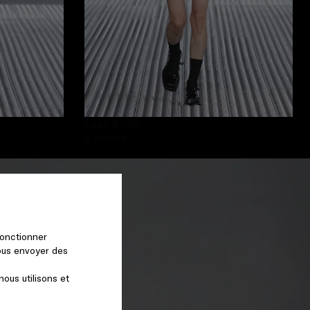
Look 8
/46
0 article
fonctionner
vous envoyer des
nous utilisons et