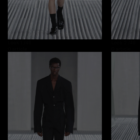
Look 1
/46
Look 2
/46
0 article
0 article