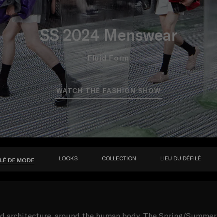
SS 2024 Menswear
Fluid Form
WATCH THE FASHION SHOW
LOOKS
COLLECTION
LIEU DU DÉFILÉ
ILÉ DE MODE
uid architecture, around the human body. The Spring/Summe