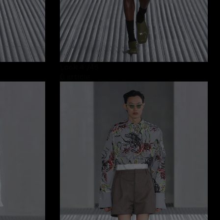
Look 4
/46
0 article