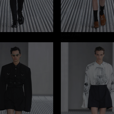
Look 3
/46
0 article