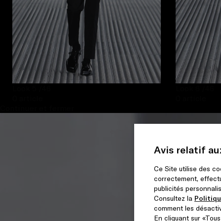
Look 5
/46
Look 6
/46
0 article
0 article
Continuer et fermer
Avis relatif a
Ce Site utilise des c
correctement, effectu
publicités personnali
Consultez la
Politiq
comment les désactiv
En cliquant sur «Tous