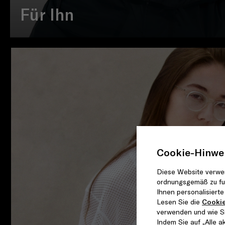
Für Ihn
Cookie-Hinwe
Diese Website verwen
ordnungsgemäß zu fun
Ihnen personalisiert
Lesen Sie die
Cookie
verwenden und wie Si
Indem Sie auf „Alle a