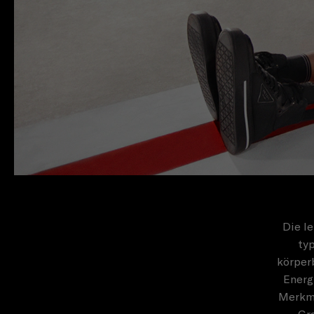
Die le
ty
körperb
Energ
Merkma