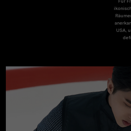
Für F
ikonisc
Räumen
anerkan
USA, u
def