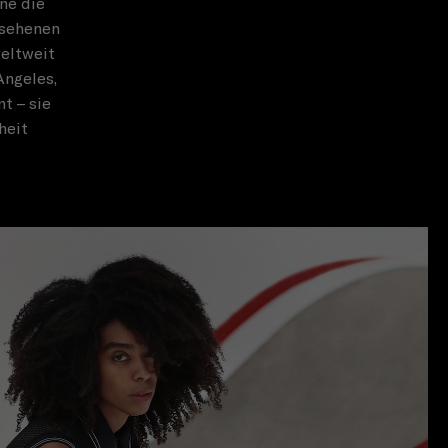
ne die
esehenen
eltweit
Angeles,
t – sie
heit