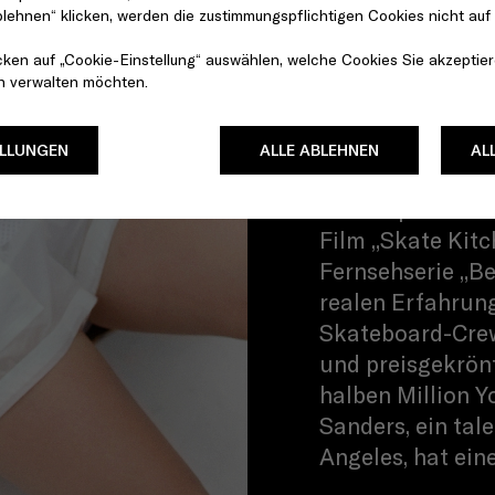
blehnen“ klicken, werden die zustimmungspflichtigen Cookies nicht auf
vielfältigen Fäh
Briana King ist 
cken auf „Cookie-Einstellung“ auswählen, welche Cookies Sie akzeptier
Community-Organ
en verwalten möchten.
bekannt für die
Girls- und Quee
ELLUNGEN
ALLE ABLEHNEN
AL
Welt. Rachelle Vi
Schauspielerin u
Film „Skate Kit
Fernsehserie „Bet
realen Erfahrung
Skateboard-Crew
und preisgekrön
halben Million 
Sanders, ein tal
Angeles, hat eine