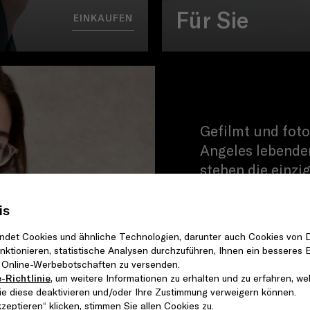
Für Sie
EINKAUFEN
Gefilmt und foto
Angeles lebende
stehen die einzi
ausgewählt wurde
direkten Verbin
is
zu den urbanen L
det Cookies und ähnliche Technologien, darunter auch Cookies von D
Kampagne zu seh
ktionieren, statistische Analysen durchzuführen, Ihnen ein besseres E
e Online-Werbebotschaften zu versenden.
-Richtlinie
, um weitere Informationen zu erhalten und zu erfahren, we
Cai Xu Kun ist e
e diese deaktivieren und/oder Ihre Zustimmung verweigern können.
Songschreiber u
kzeptieren“ klicken, stimmen Sie allen Cookies zu.