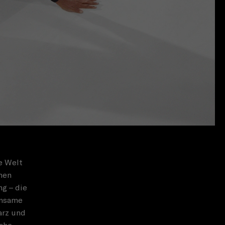
ge Welt
hen
ng – die
insame
arz und