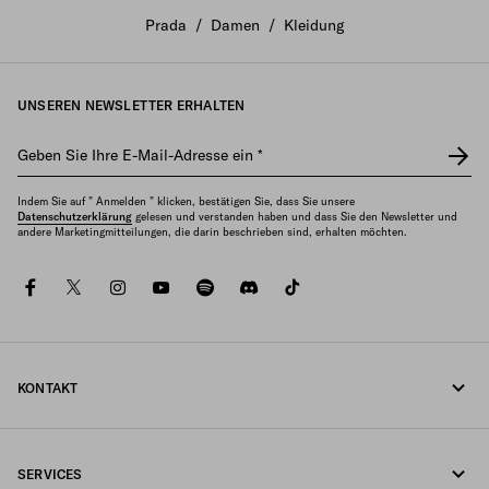
Prada
/
Damen
/
Kleidung
UNSEREN NEWSLETTER ERHALTEN
Geben Sie Ihre E-Mail-Adresse ein
*
Indem Sie auf " Anmelden " klicken, bestätigen Sie, dass Sie unsere
Datenschutzerklärung
gelesen und verstanden haben und dass Sie den Newsletter und
andere Marketingmitteilungen, die darin beschrieben sind, erhalten möchten.
facebook
twitter
instagram
youtube
spotify
discord
tiktok
KONTAKT
Rufen Sie uns an +43 1 417 1278
SERVICES
Schreiben Sie uns per WhatsApp