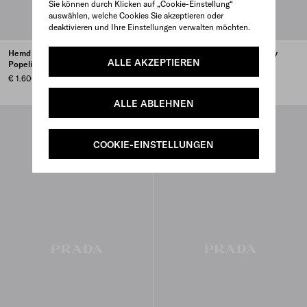
Sie können durch Klicken auf „Cookie-Einstellung“
auswählen, welche Cookies Sie akzeptieren oder
deaktivieren und Ihre Einstellungen verwalten möchten.
Hemd aus Seide in
Bestickter Pullunder aus Cady
ALLE AKZEPTIEREN
Popelinegewebe
mit Krawattenoptik
€ 1.600
€ 5.800
ALLE ABLEHNEN
COOKIE-EINSTELLUNGEN