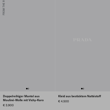
FROM THE RUNWAY
Doppelreihiger Mantel aus
Kleid aus besticktem Nattéstoff
Mouliné-Wolle mit Vichy-Karo
€ 4.500
€ 3.900