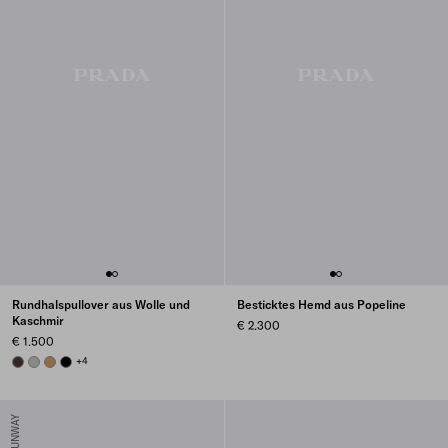
Rundhalspullover aus Wolle und
Besticktes Hemd aus Popeline
Kaschmir
€ 2.300
€ 1.500
EBONY
GREY
CAMEL BROWN
BLACK
+4