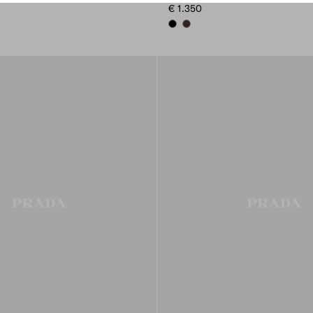
€ 1.350
BLACK
DARK BROWN