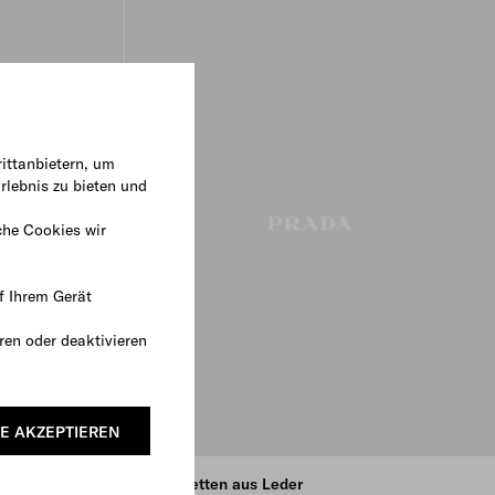
ittanbietern, um
rlebnis zu bieten und
che Cookies wir
f Ihrem Gerät
ren oder deaktivieren
E AKZEPTIEREN
Stiefeletten aus Leder