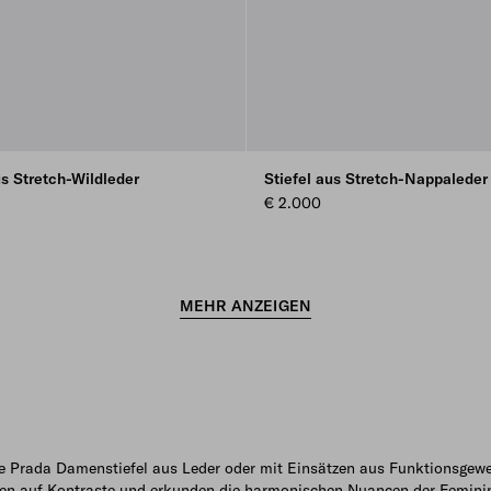
us Stretch-Wildleder
Stiefel aus Stretch-Nappaleder
€ 2.000
MEHR ANZEIGEN
e Prada Damenstiefel aus Leder oder mit Einsätzen aus Funktionsgew
zen auf Kontraste und erkunden die harmonischen Nuancen der Feminin