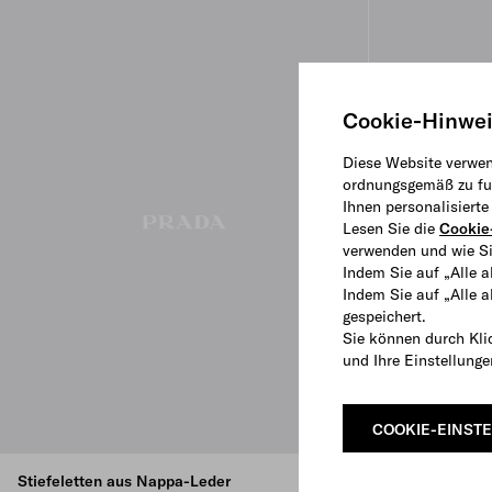
Cookie-Hinwe
Diese Website verwen
ordnungsgemäß zu fun
Ihnen personalisiert
Lesen Sie die
Cookie-
verwenden und wie Si
Indem Sie auf „Alle a
Indem Sie auf „Alle 
gespeichert.
Sie können durch Kli
und Ihre Einstellung
COOKIE-EINST
Stiefeletten aus Nappa-Leder
Stiefeletten a