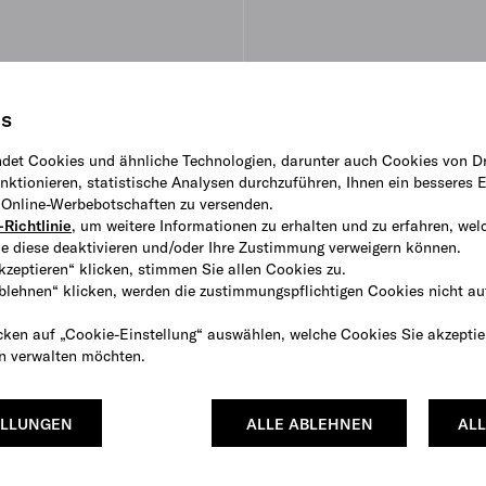
is
det Cookies und ähnliche Technologien, darunter auch Cookies von Dr
ktionieren, statistische Analysen durchzuführen, Ihnen ein besseres E
e Online-Werbebotschaften zu versenden.
Richtlinie
, um weitere Informationen zu erhalten und zu erfahren, wel
e diese deaktivieren und/oder Ihre Zustimmung verweigern können.
kzeptieren“ klicken, stimmen Sie allen Cookies zu.
ablehnen“ klicken, werden die zustimmungspflichtigen Cookies nicht au
cken auf „Cookie-Einstellung“ auswählen, welche Cookies Sie akzeptie
en verwalten möchten.
ELLUNGEN
ALLE ABLEHNEN
ALL
us Wildleder
Stiefeletten aus Leder