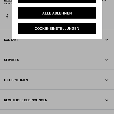
andere Marketingmitteilungen, die darin beschrieben sind, erhalten möchten.
ALLE ABLEHNEN
facebook
twitter
instagram
youtube
spotify
discord
tiktok
COOKIE-EINSTELLUNGEN
KONTAKT
Rufen Sie uns an +43 1 417 1278
SERVICES
Schreiben Sie uns per WhatsApp
Online- und In-Store-Services
Kontakte
UNTERNEHMEN
Ihre Bestellung verfolgen
FAQ
Fondazione Prada
Rückgaben
RECHTLICHE BEDINGUNGEN
Prada Group
Versand und Lieferung
Impressum