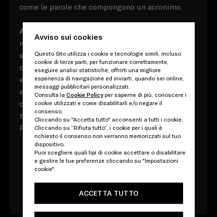
come le parole che compongono un acronimo.
A
cronimi, questi di Prada, tutti composti da
Avviso sui cookies
miriadi di vocaboli con molteplici significati, che
Questo Sito utilizza i cookie e tecnologie simili, incluso
si contrappongono, conversano e si
cookie di terze parti, per funzionare correttamente,
contraddicono, sia al proprio interno che tra loro
eseguire analisi statistiche, offrirti una migliore
e nel loro rapporto reciproco. Eppure, in tutti
esperienza di navigazione ed inviarti, quando sei online,
messaggi pubblicitari personalizzati.
esiste un aspetto che li collega direttamente:
Consulta la
Cookie Policy
per saperne di più, conoscere i
che alla fine ogni parola si aggiunge alle altre nel
cookie utilizzati e come disabilitarli e/o negare il
consenso.
tentativo impossibile di definirsi a vicenda -
Cliccando su "Accetta tutto" acconsenti a tutti i cookie.
Prada.
Cliccando su “Rifiuta tutto”, i cookie per i quali è
richiesto il consenso non verranno memorizzati sul tuo
dispositivo.
Puoi scegliere quali tipi di cookie accettare o disabilitare
e gestire le tue preferenze cliccando su "Impostazioni
cookie".
Scarica il libro
ACCETTA TUTTO