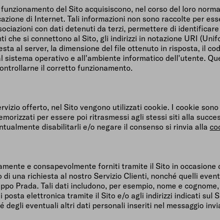
funzionamento del Sito acquisiscono, nel corso del loro normale e
cazione di Internet. Tali informazioni non sono raccolte per ess
iazioni con dati detenuti da terzi, permettere di identificare gl
i che si connettono al Sito, gli indirizzi in notazione URI (Unifo
iesta al server, la dimensione del file ottenuto in risposta, il 
 al sistema operativo e all'ambiente informatico dell'utente. Ques
controllarne il corretto funzionamento.
izio offerto, nel Sito vengono utilizzati cookie. I cookie sono pic
orizzati per essere poi ritrasmessi agli stessi siti alla succe
ntualmente disabilitarli e/o negare il consenso si rinvia alla
co
amente e consapevolmente forniti tramite il Sito in occasione d
o di una richiesta al nostro Servizio Clienti, nonché quelli eve
po Prada. Tali dati includono, per esempio, nome e cognome, ind
di posta elettronica tramite il Sito e/o agli indirizzi indicati su
 degli eventuali altri dati personali inseriti nel messaggio invi