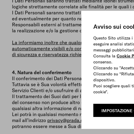
I Dati Personali saranno trattati mediante idonei strume
logiche strettamente correlate alle finalità per le quali 
I Dati Personali saranno trattati da personale interno d
ed eventualmente per quanto necessario e/o strumentale p
Responsabili esterni al trattamento (es. service provider
Avviso sui coo
la realizzazione e/o la gestione di campagne promozionali 
Questo Sito utilizza i
La informiamo inoltre che qualora acconsenta al trattament
eseguire analisi stati
automaticamente visibili e/o condivisi con tutti i punti 
messaggi pubblicitari
di sicurezza e riservatezza richieste dalla relativa normat
Consulta la
Cookie P
consenso.
Cliccando su "Accetta
4. Natura del conferimento
Cliccando su “Rifiuta
Il conferimento dei Dati Personali è facoltativo.
dispositivo.
Tuttavia se è Sua volontà effettuare un ordine di acquisto
Puoi scegliere quali t
Servizio Clienti e/o usufruire di altri servizi del Gruppo 
cookie".
Il trattamento dei Suoi dati per le finalità di cui alle let
del consenso non produce altro effetto se non quello di n
qualsiasi altra informazione di natura commerciale su pro
IMPOSTAZIONE
Lei potrà in qualsiasi momento modificare o revocare il 
mail all’indirizzo
privacy@prada.com
o utilizzando il lin
potranno essere messe a Sua disposizione.