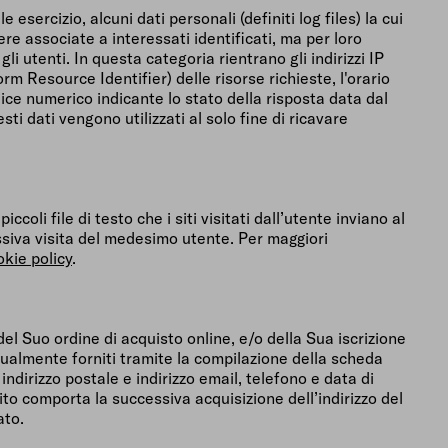
sercizio, alcuni dati personali (definiti log files) la cui
ere associate a interessati identificati, ma per loro
i utenti. In questa categoria rientrano gli indirizzi IP
rm Resource Identifier) delle risorse richieste, l'orario
codice numerico indicante lo stato della risposta data dal
ti dati vengono utilizzati al solo fine di ricavare
coli file di testo che i siti visitati dall’utente inviano al
ssiva visita del medesimo utente. Per maggiori
okie policy
.
el Suo ordine di acquisto online, e/o della Sua iscrizione
ntualmente forniti tramite la compilazione della scheda
irizzo postale e indirizzo email, telefono e data di
l Sito comporta la successiva acquisizione dell’indirizzo del
ato.