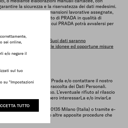
ici, o mediante elaborazioni manuali cartacee, con
garantire la sicurezza e la riservatezza dei dati medesimi.
o dello svolgimento delle mansioni lavorative assegnate,
rni che agiranno per conto di PRADA in qualità di
izi informatici, società di cui PRADA potrà avvalersi per
e correttamente,
 e (d) del paragrafo 2, in Suoi dati saranno
o sei online,
 Europea), adottando tutte le idonee ed opportune misure
li e/o negare il
zzati sul tuo
dotti e servizi del Gruppo Prada e/o contattare il nostro
ndo su "Impostazioni
ori nei relativi moduli di raccolta dei Dati Personali.
Sua di un esplicito consenso. L’eventuale rifiuto al rilascio
rca iniziative che potrebbero interessarLa e/o inviarLe
CCETTA TUTTO
 Via A. Fogazzaro 28, 20135 Milano (Italia) o tramite e-
rciali elettroniche ovvero altre apposite procedure che