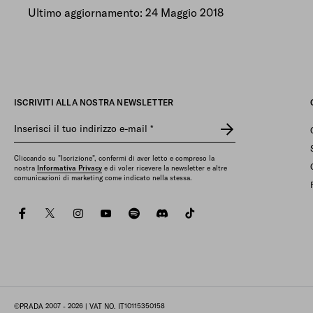
Ultimo aggiornamento: 24 Maggio 2018
ISCRIVITI ALLA NOSTRA NEWSLETTER
Inserisci il tuo indirizzo e-mail
*
Cliccando su "Iscrizione", confermi di aver letto e compreso la
nostra
Informativa Privacy
e di voler ricevere la newsletter e altre
comunicazioni di marketing come indicato nella stessa.
facebook
twitter
instagram
youtube
spotify
discord
tiktok
©PRADA 2007 - 2026
| VAT NO. IT10115350158