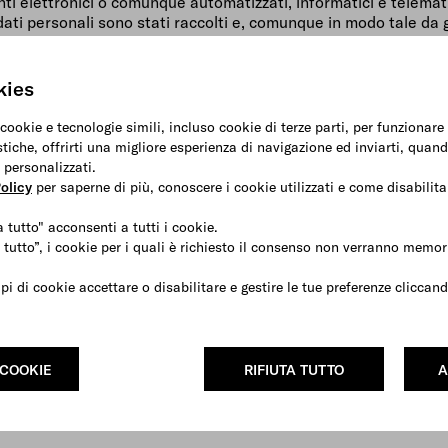
nti elettronici o comunque automatizzati, informatici e telemat
i dati personali sono stati raccolti e, comunque in modo tale da 
el Gruppo Prada all’uopo autorizzato al trattamento nell’ambit
er l’esecuzione delle finalità sopra indicate da soggetti este
, spedizionieri, tecnici che effettuano la manutenzione dei serv
kies
dei propri prodotti o servizi, ecc).
 cookie e tecnologie simili, incluso cookie di terze parti, per funzionar
o dei Suoi Dati Personali per le finalità di cui alle lettere (c)
stiche, offrirti una migliore esperienza di navigazione ed inviarti, quand
vendita del Gruppo Prada (all’interno e all’esterno dell’Unione
 personalizzati.
iva applicabile.
olicy
per saperne di più, conoscere i cookie utilizzati e come disabilitar
 tutto" acconsenti a tutti i cookie.
 tutto”, i cookie per i quali è richiesto il consenso non verranno memori
 dei prodotti offerti sul Sito e/o ricevere informazioni sui pro
ipi di cookie accettare o disabilitare e gestire le tue preferenze clicca
Prada è necessario compilare tutti i campi indicati come obbligat
tere (c) e (d) del paragrafo 2 è condizionato al rilascio da parte 
on poterLe offrire un servizio personalizzato ed informarLa ci
dotti, iniziative ed eventi del Gruppo Prada.
 COOKIE
RIFIUTA TUTTO
A
Suo consenso ovvero opporsi al trattamento scrivendo a PRADA,
k “unsubscribe” presente in tutte le nostre comunicazioni comme