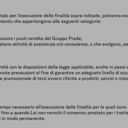
ale per l’esecuzione delle finalità sopra indicate, potranno es
tamento che appartengono alle seguenti categorie:
scono i punti vendita del Gruppo Prada;
estano attività di assistenza e/o consulenza, o che svolgono, p
rmità con le disposizioni della legge applicabile, anche in paes
ovute precauzioni al fine di garantire un adeguato livello di sicu
re promozionale di terzi ovvero riferite a prodotti, servizi o i
.
 tempo necessario all’esecuzione delle finalità per le quali son
 fino a quando Lei non revochi il consenso prestato per i trat
i in modo permanente.