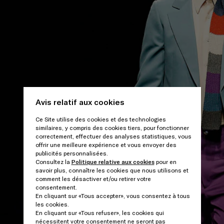
Avis relatif aux cookies
Ce Site utilise des cookies et des technologies
similaires, y compris des cookies tiers, pour fonctionner
correctement, effectuer des analyses statistiques, vous
offrir une meilleure expérience et vous envoyer des
publicités personnalisées.
Consultez la
Politique relative aux cookies
pour en
savoir plus, connaître les cookies que nous utilisons et
comment les désactiver et/ou retirer votre
consentement.
En cliquant sur «Tous accepter», vous consentez à tous
les cookies.
En cliquant sur «Tous refuser», les cookies qui
nécessitent votre consentement ne seront pas