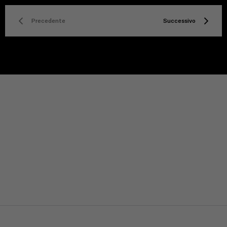
Precedente
Successivo
TITLE
Privacy policy
Facebook
Twitter
Instagram
YouTube
Spotify
Discord
TikTok
CONTATTACI