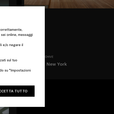
 correttamente,
o sei online, messaggi
li e/o negare il
MAY 2001 - ARCHIVE
zati sul tuo
Epicenter New York
ndo su "Impostazioni
PLACES
CCETTA TUTTO