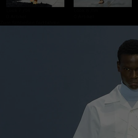
Look 7
/56
Look 8
/56
0 Artikel
0 Artikel
Zum Schließen fortfahren