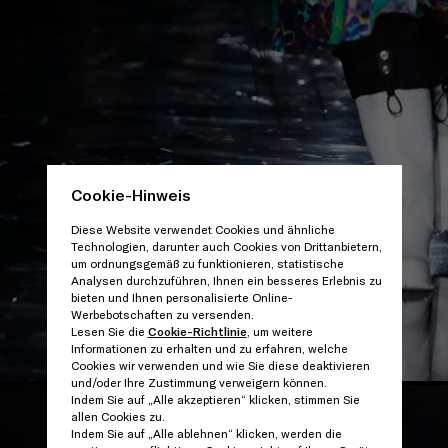
Cookie-Hinweis
Diese Website verwendet Cookies und ähnliche
Technologien, darunter auch Cookies von Drittanbietern,
um ordnungsgemäß zu funktionieren, statistische
Analysen durchzuführen, Ihnen ein besseres Erlebnis zu
bieten und Ihnen personalisierte Online-
Werbebotschaften zu versenden.
Lesen Sie die
Cookie-Richtlinie
, um weitere
Informationen zu erhalten und zu erfahren, welche
Cookies wir verwenden und wie Sie diese deaktivieren
und/oder Ihre Zustimmung verweigern können.
Indem Sie auf „Alle akzeptieren“ klicken, stimmen Sie
allen Cookies zu.
Indem Sie auf „Alle ablehnen“ klicken, werden die