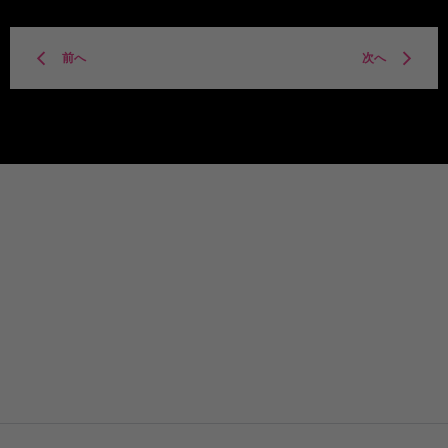
前へ
次へ
TITLE
Privacy policy
Facebook
Twitter
Instagram
YouTube
Spotify
Discord
Line
TikTok