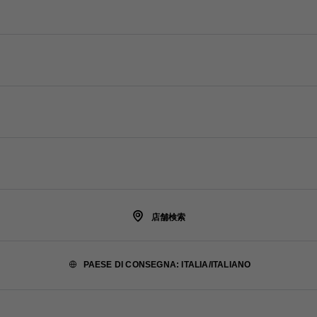
お問い合わせ
お電話でのお問い合わせ 0120-45-1913
サービス
お問い合わせ
オンラインおよび店舗サービス
FAQ
会社
ご注文の追跡
Fondazione Prada
返品
利用規約
Prada Group
リーガル
配送と配達
Luna Rossa
店舗検索
プライバシーポリシー
サステナビリティ
PAESE DI CONSEGNA: ITALIA/ITALIANO
クッキーポリシー
採用情報
クッキーの設定
©PRADA 2007 - 2026 | VAT no. T5010401000774