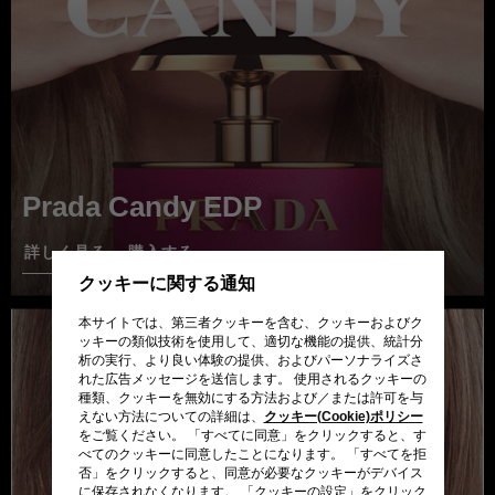
Prada Candy EDP
詳しく見る
購入する
クッキーに関する通知
本サイトでは、第三者クッキーを含む、クッキーおよびク
ッキーの類似技術を使用して、適切な機能の提供、統計分
析の実行、より良い体験の提供、およびパーソナライズさ
れた広告メッセージを送信します。 使用されるクッキーの
種類、クッキーを無効にする方法および／または許可を与
えない方法についての詳細は、
クッキー(Cookie)ポリシー
をご覧ください。 「すべてに同意」をクリックすると、す
べてのクッキーに同意したことになります。 「すべてを拒
否」をクリックすると、同意が必要なクッキーがデバイス
に保存されなくなります。 「クッキーの設定」をクリック