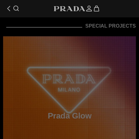
SPECIAL PROJECTS
Prada Glow