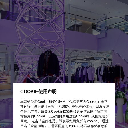
COOKIE使用声明
本网站使用Cookie和类似技术（包括第三方Cookie）来正
常运行、进行统计分析、为您提供更完善的体验，以及发送
个性化广告。请参阅
Cookie政策
获取更多信息以了解本网
站使用的Cookie，以及如何禁用这些Cookie和/或拒绝给予
同意。 点击「全部接受」即表示您同意所有 cookie。 通过
单击「全部拒絕」，需要同意的 cookie 将不会存储在您的