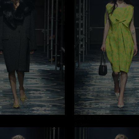
Look 19
/52
0 item