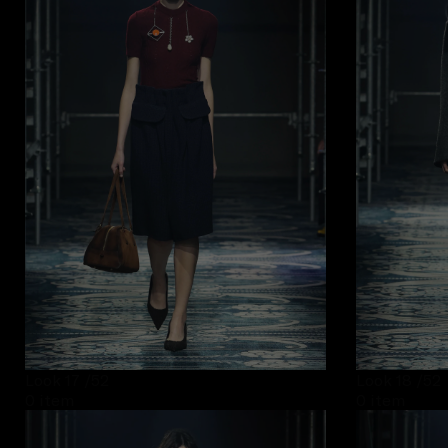
Look 17
/52
Look 18
/52
0 item
0 item