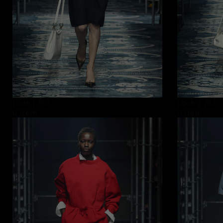
Look 1
/52
Look 2
/52
0 item
0 item