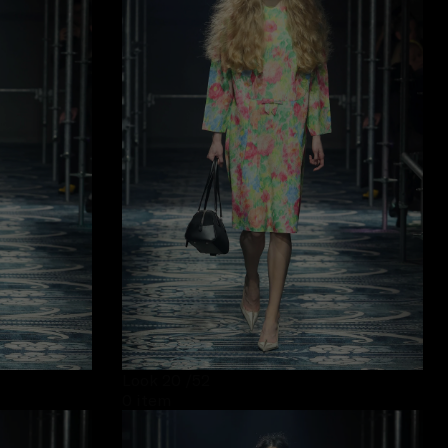
Look 20
/52
0 item