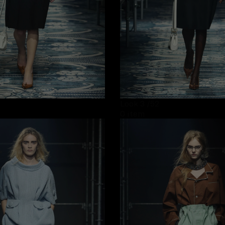
Look 3
/52
0 item