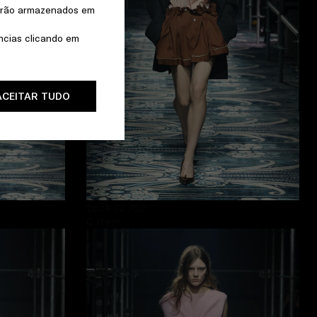
serão armazenados em
ências clicando em
ACEITAR TUDO
Look 12
/52
0 item