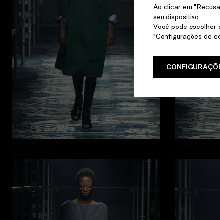
Ao clicar em "Recusa
seu dispositivo.
Você pode escolher q
"Configurações de co
CONFIGURAÇÕE
Look 9
/52
Look 10
/52
0 item
0 item