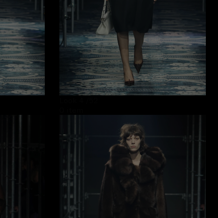
Look 4
/52
0 item