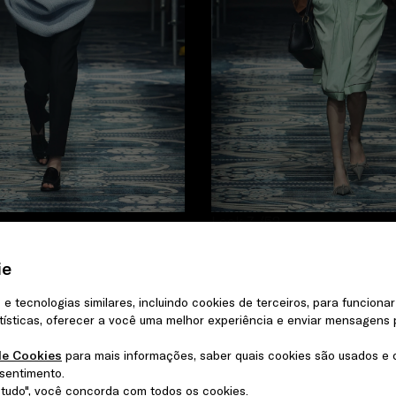
Look 7
/52
0 item
ie
 e tecnologias similares, incluindo cookies de terceiros, para funciona
atísticas, oferecer a você uma melhor experiência e enviar mensagens p
de Cookies
para mais informações, saber quais cookies são usados e 
sentimento.
r tudo", você concorda com todos os cookies.