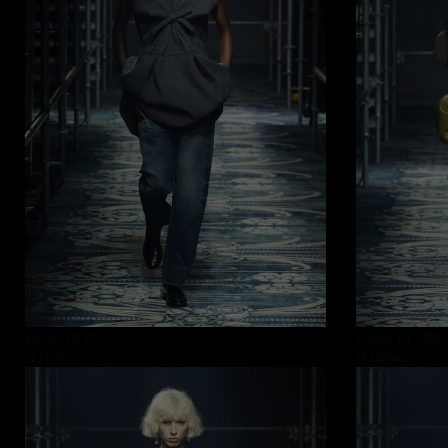
Look 13
/52
Look 14
/52
0 item
0 item