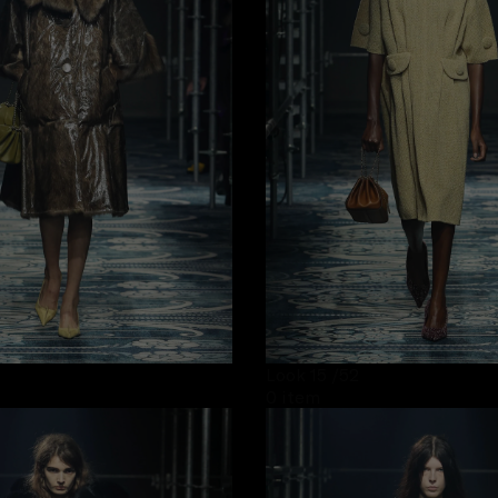
Look 15
/52
0 item