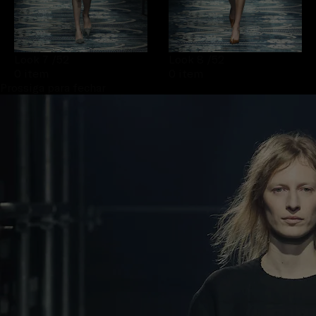
Look 7
/52
Look 8
/52
0 item
0 item
Prossiga para fechar