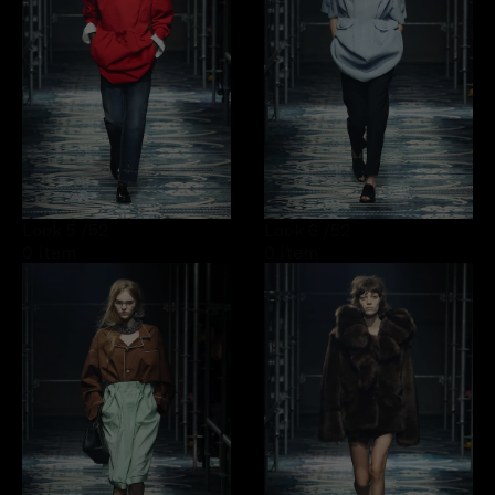
Look 5
/52
Look 6
/52
0 item
0 item