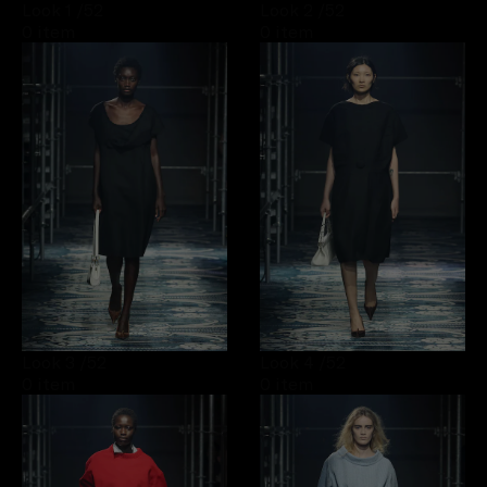
Look 1
/52
Look 2
/52
0 item
0 item
Look 3
/52
Look 4
/52
0 item
0 item