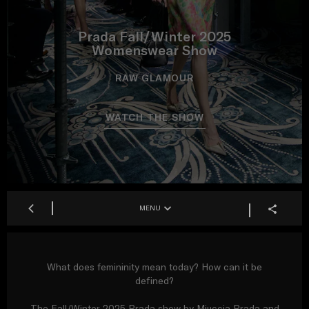
Prada Fall/Winter 2025
Womenswear Show
RAW GLAMOUR
WATCH THE SHOW
MENU
What does femininity mean today? How can it be
defined?
The Fall/Winter 2025 Prada show by Miuccia Prada and