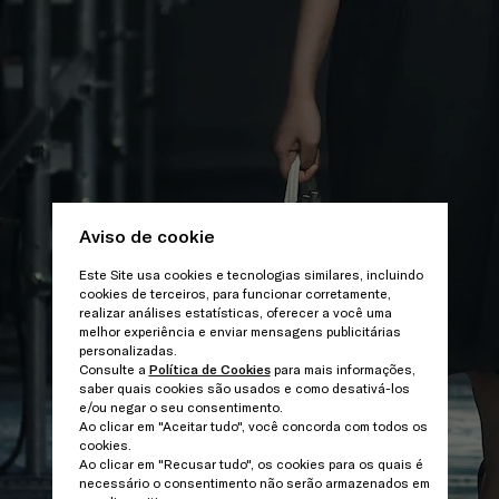
Aviso de cookie
Este Site usa cookies e tecnologias similares, incluindo
cookies de terceiros, para funcionar corretamente,
realizar análises estatísticas, oferecer a você uma
melhor experiência e enviar mensagens publicitárias
personalizadas.
Consulte a
Política de Cookies
para mais informações,
saber quais cookies são usados e como desativá-los
e/ou negar o seu consentimento.
Ao clicar em "Aceitar tudo", você concorda com todos os
cookies.
Ao clicar em "Recusar tudo", os cookies para os quais é
necessário o consentimento não serão armazenados em