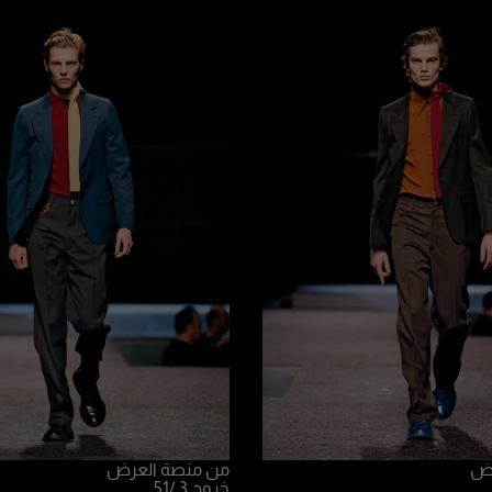
رض
من منصة العرض
خروج 3
/51