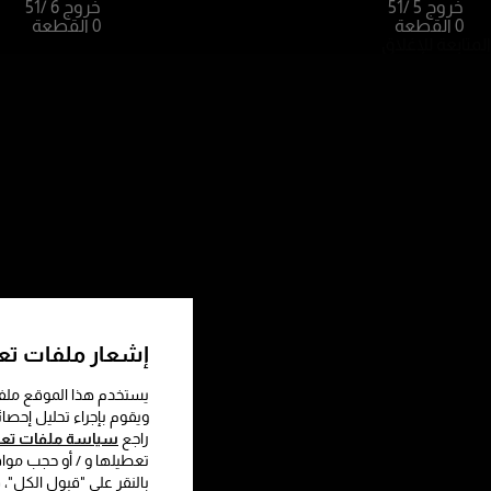
خروج 5
/51
خروج 6
/51
0 القطعة
0 القطعة
المتابعة للإغلاق
إشعار ملفات تعر
يستخدم هذا الموقع ملفا
ويقوم بإجراء تحليل إحصا
راجع
سياسة ملفات تعري
تعطيلها و / أو حجب موا
بالنقر على "قبول الكل"،