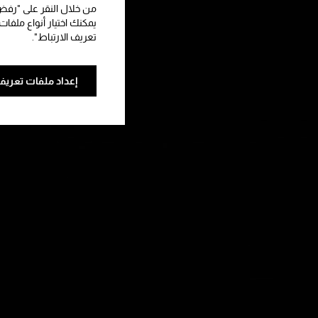
من خلال النقر على "رفض 
يمكنك اختيار أنواع ملفات
تعريف الارتباط".
إعداد ملفات تعريف 