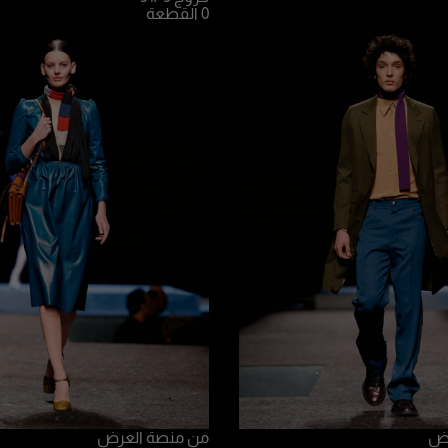
0 القطعة
رض
من منصة العرض