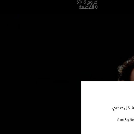
خروج 8
/51
0 القطعة
 بشكل صحيح،
مة وكيفية