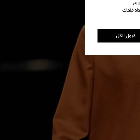
ازك.
داد ملفات
قبول الكل