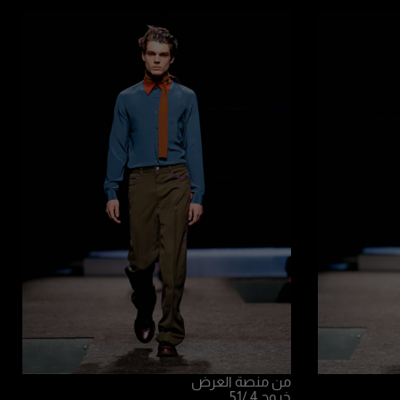
من منصة العرض
خروج 4
/51