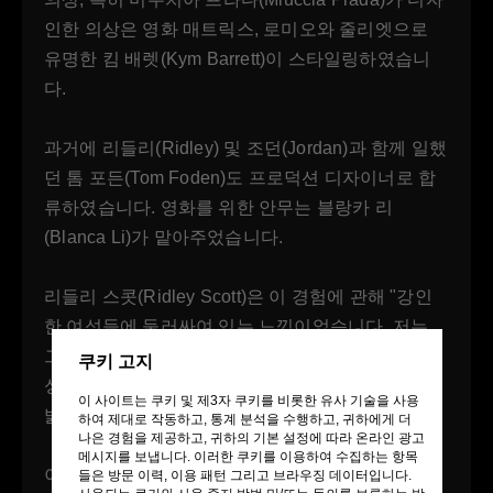
인한 의상은 영화 매트릭스, 로미오와 줄리엣으로
유명한 킴 배렛(Kym Barrett)이 스타일링하였습니
다.
과거에 리들리(Ridley) 및 조던(Jordan)과 함께 일했
던 톰 포든(Tom Foden)도 프로덕션 디자이너로 합
류하였습니다. 영화를 위한 안무는 블랑카 리
(Blanca Li)가 맡아주었습니다.
리들리 스콧(Ridley Scott)은 이 경험에 관해 "강인
한 여성들에 둘러싸여 있는 느낌이었습니다. 저는
그저 하라는 대로 했을 뿐이지요. 이 프로젝트는 여
쿠키 고지
성에 의한 여성에 대한 에세이입니다."라고 소회를
이 사이트는 쿠키 및 제3자 쿠키를 비롯한 유사 기술을 사용
밝혔습니다.
하여 제대로 작동하고, 통계 분석을 수행하고, 귀하에게 더
나은 경험을 제공하고, 귀하의 기본 설정에 따라 온라인 광고
메시지를 보냅니다. 이러한 쿠키를 이용하여 수집하는 항목
이 영화는 2005년 2월 13일, 베를린 영화제에서 첫
들은 방문 이력, 이용 패턴 그리고 브라우징 데이터입니다.