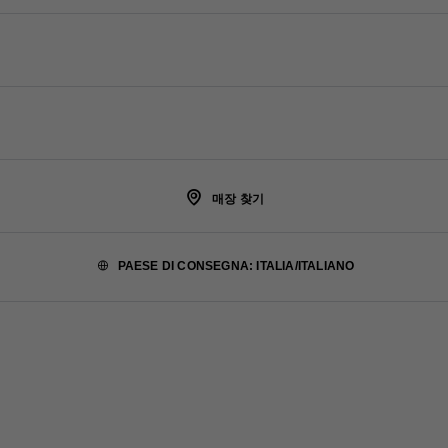
온라인 및 매장 서비스
FAQ
회사
주문 추적
Fondazione Prada
반품
법적 고지 및 이용약관
Prada Group
이용 약관
배송 및 배달
Luna Rossa
매장 찾기
개인정보 처리방침
사회적 책임
PAESE DI CONSEGNA: ITALIA/ITALIANO
쿠키 정책
채용정보
쿠키 설정
©PRADA 2007 - 2026 | Tax registration number is 213-86-18599
판매 약관
사이트맵
회사명: 프라다 코리아 (유). 사업자등록번호: 213-86-18599. 대표자: 최문영. 개인정
보 보호책임자: 조우제. 통신판매신고번호: 2017-서울강남-04082. 주소: 서울시 강남
구 압구정로 439 06010. 클라이언트 서비스: 080-522-7199. 이메