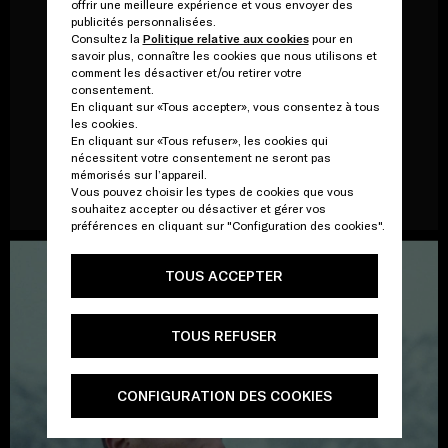
offrir une meilleure expérience et vous envoyer des
pour les générations futures.
publicités personnalisées.
Consultez la
Politique relative aux cookies
pour en
savoir plus, connaître les cookies que nous utilisons et
Crédits
comment les désactiver et/ou retirer votre
Narrateur : Benedict Cumberbatch
consentement.
Membre de Sea Beyond : Valentina Gottlieb
En cliquant sur «Tous accepter», vous consentez à tous
Réalisateur : Johnny Langenheim
les cookies.
Directeur de la photographie : Keidrych Wasley
En cliquant sur «Tous refuser», les cookies qui
nécessitent votre consentement ne seront pas
Directeur artistique : Richard Phillips
mémorisés sur l’appareil.
Expert local : Heike Vester
Vous pouvez choisir les types de cookies que vous
souhaitez accepter ou désactiver et gérer vos
préférences en cliquant sur "Configuration des cookies".
TOUS ACCEPTER
TOUS REFUSER
CONFIGURATION DES COOKIES