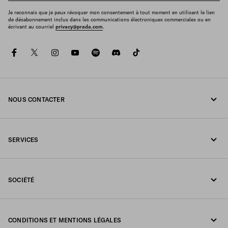
Je reconnais que je peux révoquer mon consentement à tout moment en utilisant le lien
de désabonnement inclus dans les communications électroniques commerciales ou en
écrivant au courriel
privacy@prada.com
.
facebook
twitter
instagram
youtube
spotify
discord
tiktok
NOUS CONTACTER
Appelez-nous 1-877-997-7232
SERVICES
Écrivez-nous sur WhatsApp
Services en ligne et en boutique
Contacts
SOCIÉTÉ
Suivi de votre commande
FAQ
Fondazione Prada
Retours
CONDITIONS ET MENTIONS LÉGALES
Prada Group