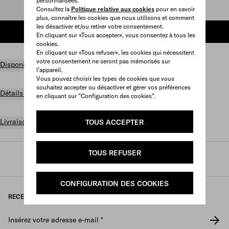
personnalisées.
Sélectionner la taille
Consultez la
Politique relative aux cookies
pour en savoir
plus, connaître les cookies que nous utilisons et comment
les désactiver et/ou retirer votre consentement.
AJOUTER AU PANIER
En cliquant sur «Tous accepter», vous consentez à tous les
cookies.
En cliquant sur «Tous refuser», les cookies qui nécessitent
votre consentement ne seront pas mémorisés sur
Disponibilité en boutique
l’appareil.
Vous pouvez choisir les types de cookies que vous
souhaitez accepter ou désactiver et gérer vos préférences
Détails du produit
en cliquant sur "Configuration des cookies".
Livraison et retours gratuits
TOUS ACCEPTER
TOUS REFUSER
Prada
/
Femme
/
Prêt-à-porter
/
Tricots
CONFIGURATION DES COOKIES
RECEVEZ NOTRE NEWSLETTER
Insérez votre adresse e-mail
*