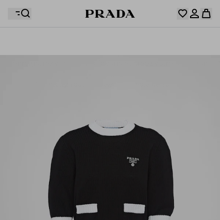
Votre wishlist est vide. Explorez les collections,
enregistrez vos articles favoris et créez votre sélection
Désolé, votre panier est vide
Connectez-vous ou créez un compte personnel.
ici.
Connectez-vous ou créez un compte personnel.
Désolé, votre panier est vide