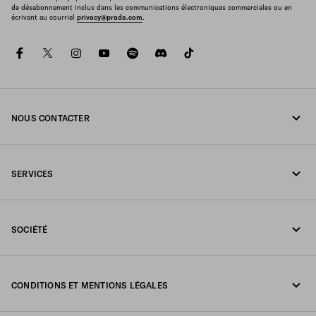
de désabonnement inclus dans les communications électroniques commerciales ou en
écrivant au courriel
privacy@prada.com
.
facebook
twitter
instagram
youtube
spotify
discord
tiktok
NOUS CONTACTER
Appelez-nous 1-877-997-7232
SERVICES
Écrivez-nous sur WhatsApp
Services en ligne et en boutique
Contacts
SOCIÉTÉ
Suivi de votre commande
FAQ
Fondazione Prada
Retours
CONDITIONS ET MENTIONS LÉGALES
Prada Group
Expédition et livraison