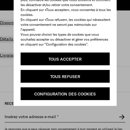
AJOUTER AU PANIER
les désactiver et/ou retirer votre consentement.
En cliquant sur «Tous accepter», vous consentez à tous les
cookies.
En cliquant sur «Tous refuser», les cookies qui nécessitent
Disponibilité en boutique
votre consentement ne seront pas mémorisés sur
l’appareil.
Vous pouvez choisir les types de cookies que vous
Détails du produit
souhaitez accepter ou désactiver et gérer vos préférences
en cliquant sur "Configuration des cookies".
Livraison et retours gratuits
TOUS ACCEPTER
Prada
/
Femme
/
Accessoires
/
TOUS REFUSER
Serre-têtes et accessoires de tête
CONFIGURATION DES COOKIES
RECEVEZ NOTRE NEWSLETTER
Insérez votre adresse e-mail
*
Je reconnais que je peux révoquer mon consentement à tout moment en utilisant le lien