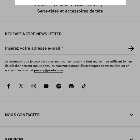
Prada
/
Femme
/
Accessoires
/
Serre-têtes et accessoires de tête
RECEVEZ NOTRE NEWSLETTER
Insérez votre adresse e-mail
*
Je reconnais que je peux révoquer mon consentement à tout moment en utilisant le lien
de désabonnement inclus dans les communications électroniques commerciales ou en
écrivant au courriel
privacy@prada.com
.
facebook
twitter
instagram
youtube
spotify
discord
tiktok
NOUS CONTACTER
Appelez-nous 1-877-997-7232
SERVICES