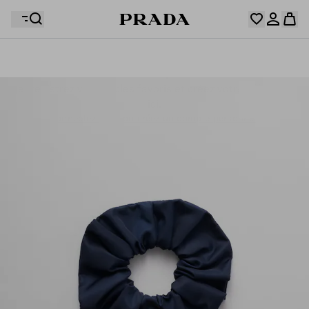
Votre wishlist est vide. Explorez les collections,
enregistrez vos articles favoris et créez votre sélection
Désolé, votre panier est vide
Connectez-vous ou créez un compte personnel.
ici.
Connectez-vous ou créez un compte personnel.
Désolé, votre panier est vide