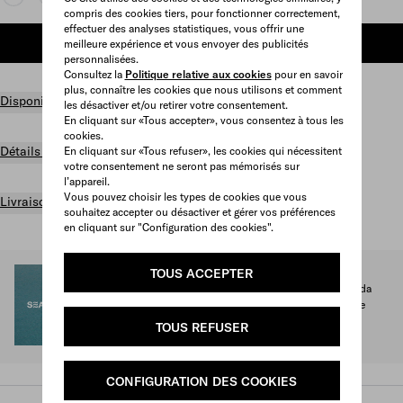
compris des cookies tiers, pour fonctionner correctement,
effectuer des analyses statistiques, vous offrir une
AJOUTER AU PANIER
meilleure expérience et vous envoyer des publicités
personnalisées.
Consultez la
Politique relative aux cookies
pour en savoir
plus, connaître les cookies que nous utilisons et comment
Disponibilité en boutique
les désactiver et/ou retirer votre consentement.
En cliquant sur «Tous accepter», vous consentez à tous les
cookies.
Détails du produit
En cliquant sur «Tous refuser», les cookies qui nécessitent
votre consentement ne seront pas mémorisés sur
l’appareil.
Vous pouvez choisir les types de cookies que vous
Livraison et retours gratuits
souhaitez accepter ou désactiver et gérer vos préférences
en cliquant sur "Configuration des cookies".
SEA BEYOND
TOUS ACCEPTER
1 % des recettes dérivées des ventes de la collection Prada
Re-Nylon for SEA BEYOND est reversé à son programme
éducatif.
TOUS REFUSER
Voir plus
CONFIGURATION DES COOKIES