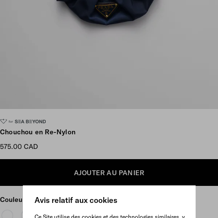
Plus d’images
Chouchou en Re-Nylon
575.00 CAD
AJOUTER AU PANIER
Couleur
Bleualtique
Avis relatif aux cookies
Ce Site utilise des cookies et des technologies similaires, y