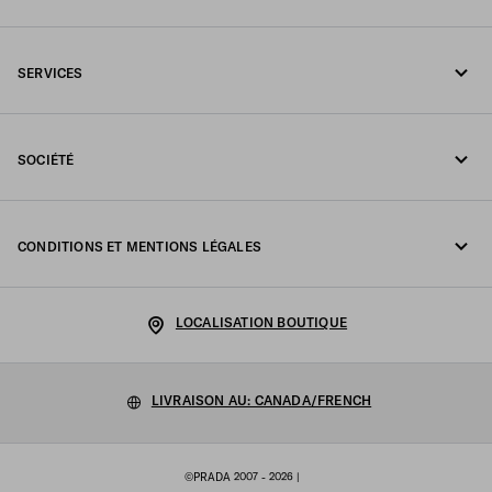
Appelez-nous 1-877-997-7232
SERVICES
Écrivez-nous sur WhatsApp
Services en ligne et en boutique
Contacts
SOCIÉTÉ
Suivi de votre commande
FAQ
Fondazione Prada
Retours
CONDITIONS ET MENTIONS LÉGALES
Prada Group
Expédition et livraison
Politique de Confidentialité
Luna Rossa
LOCALISATION BOUTIQUE
Politique relative aux cookies
Développement durable
Configuration des cookies
LIVRAISON AU: CANADA/FRENCH
Travailler avec nous
Conditions générales de vente
©PRADA 2007 - 2026
|
Sitemap