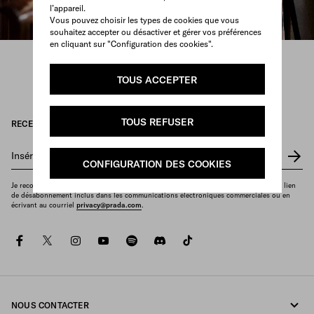
l’appareil.
Vous pouvez choisir les types de cookies que vous
souhaitez accepter ou désactiver et gérer vos préférences
en cliquant sur "Configuration des cookies".
DÉCOUVRIR
TOUS ACCEPTER
TOUS REFUSER
RECEVEZ NOTRE NEWSLETTER
Insérez votre adresse e-mail
*
CONFIGURATION DES COOKIES
Je reconnais que je peux révoquer mon consentement à tout moment en utilisant le lien
de désabonnement inclus dans les communications électroniques commerciales ou en
écrivant au courriel
privacy@prada.com
.
facebook
twitter
instagram
youtube
spotify
discord
tiktok
NOUS CONTACTER