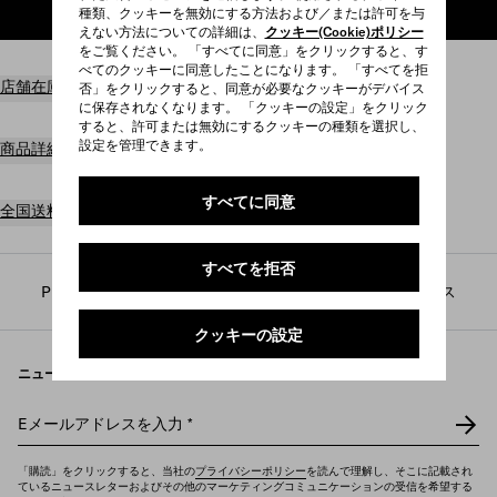
種類、クッキーを無効にする方法および／または許可を与
ショッピングバッグに追加
えない方法についての詳細は、
クッキー(Cookie)ポリシー
をご覧ください。 「すべてに同意」をクリックすると、す
べてのクッキーに同意したことになります。 「すべてを拒
店舗在庫を見る
否」をクリックすると、同意が必要なクッキーがデバイス
に保存されなくなります。 「クッキーの設定」をクリック
すると、許可または無効にするクッキーの種類を選択し、
設定を管理できます。
商品詳細
すべてに同意
全国送料無料
すべてを拒否
Prada
/
メンズ
/
プラダ リネア・ロッサ
/
フレグランス
クッキーの設定
ニュースレターを購読
Eメールアドレスを入力
*
「購読」をクリックすると、当社の
プライバシーポリシー
を読んで理解し、そこに記載され
ているニュースレターおよびその他のマーケティングコミュニケーションの受信を希望する