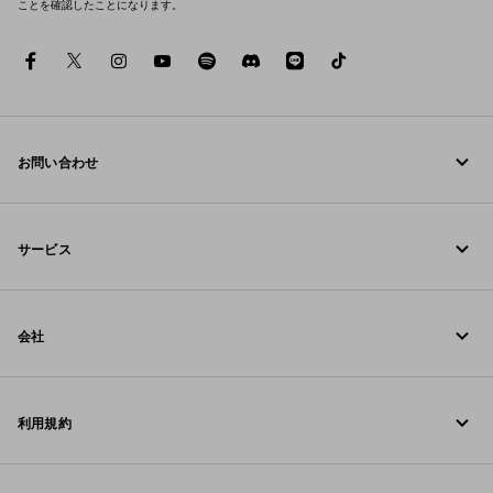
ことを確認したことになります。
facebook
twitter
instagram
youtube
spotify
discord
line
tiktok
お問い合わせ
お電話でのお問い合わせ 0120-45-1913
サービス
お問い合わせ
オンラインおよび店舗サービス
FAQ
会社
ご注文の追跡
Fondazione Prada
返品
利用規約
Prada Group
配送と配達
リーガル
Luna Rossa