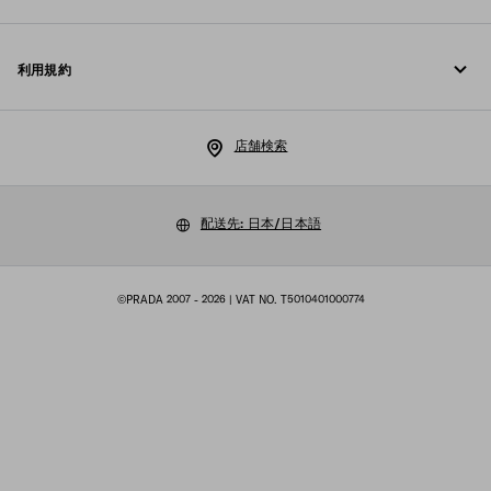
Fondazione Prada
返品
利用規約
Prada Group
配送と配達
リーガル
Luna Rossa
店舗検索
プライバシーポリシー
サステナビリティ
クッキーポリシー
配送先: 日本/日本語
採用情報
クッキーの設定
マルチステークホルダー方針
©PRADA 2007 - 2026
| VAT NO. T5010401000774
購入規約
サイトマップ