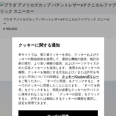
プラダ アメリカズカップ パテントレザーxテクニカルファブリック スニーカ
ー
¥ 159,500
クッキーに関する通知
本サイトでは、第三者クッキーを含む、クッキーおよびク
ッキーの類似技術を使用して、適切な機能の提供、統計分
析の実行、より良い体験の提供、およびパーソナライズさ
れた広告メッセージを送信します。 使用されるクッキーの
購入する
購入する
種類、クッキーを無効にする方法および／または許可を与
えない方法についての詳細は、
クッキー(Cookie)ポリシー
をご覧ください。 「すべてに同意」をクリックすると、す
べてのクッキーに同意したことになります。 「すべてを拒
否」をクリックすると、同意が必要なクッキーがデバイス
に保存されなくなります。 「クッキーの設定」をクリック
すると、許可または無効にするクッキーの種類を選択し、
設定を管理できます。