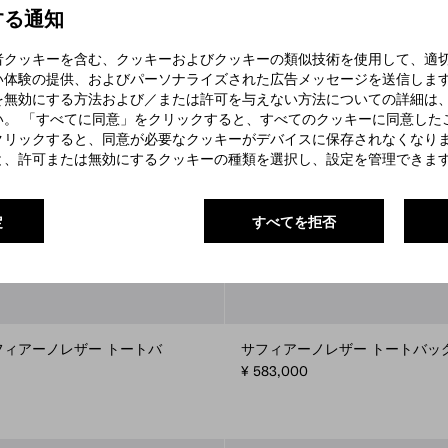
する通知
者クッキーを含む、クッキーおよびクッキーの類似技術を使用して、適
い体験の提供、およびパーソナライズされた広告メッセージを送信します
を無効にする方法および／または許可を与えない方法についての詳細は
い。 「すべてに同意」をクリックすると、すべてのクッキーに同意した
クリックすると、同意が必要なクッキーがデバイスに保存されなくなりま
と、許可または無効にするクッキーの種類を選択し、設定を管理できま
定
すべてを拒否
 xサフィアーノレザー トートバ
サフィアーノレザー トートバッ
¥ 583,000