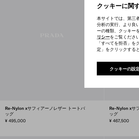
クッキーに関
本サイトでは、第三
分析の実行、より良
ーの種類、クッキー
リシー
をご覧くださ
「すべてを拒否」を
定」をクリックする
クッキーの設
Re-Nylon xサフィアーノレザー トートバ
Re-Nylon
ッグ
ッグ
¥ 495,000
¥ 467,500