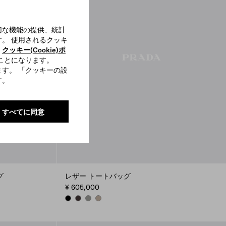
切な機能の提供、統計
。 使用されるクッキ
、
クッキー(Cookie)ポ
ことになります。
す。 「クッキーの設
す。
すべてに同意
グ
レザー トートバッグ
¥ 605,000
BLACK
DARK BROWN
BAMBOO/CORK BEIGE
CLAY