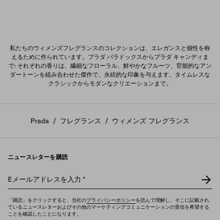
私たちのウィメンズフレグランスのコレクションは、エレガンスと個性を称
えるために作られています。プラダ パラドックスからプラダ キャンディま
で: それぞれの香りは、繊細なフローラル、鮮やかなフルーツ、官能的なアン
ダートーンを組み合わせた傑作で、永続的な印象を与えます。タイムレスな
クラシックからモダンなクリエーションまで。
Prada
/
フレグランス
/
ウィメンズ フレグランス
ニュースレターを購読
Eメールアドレスを入力
*
「購読」をクリックすると、当社の
プライバシーポリシー
を読んで理解し、そこに記載され
ているニュースレターおよびその他のマーケティングコミュニケーションの受信を希望する
ことを確認したことになります。