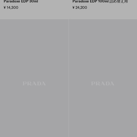
Paradoxe EDP 30ml
Paradoxe EDP 100ml 詰め替え用
¥ 14,300
¥ 24,200