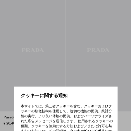
クッキーに関する通知
本サイトでは、第三者クッキーを含む、クッキーおよびク
ッキーの類似技術を使用して、適切な機能の提供、統計分
析の実行、より良い体験の提供、およびパーソナライズさ
Paradoxe EDP 90ml
Paradoxe EDP 50ml
れた広告メッセージを送信します。 使用されるクッキーの
¥ 26,400
¥ 19,800
種類、クッキーを無効にする方法および／または許可を与
えない方法についての詳細は、
クッキー(Cookie)ポリシー