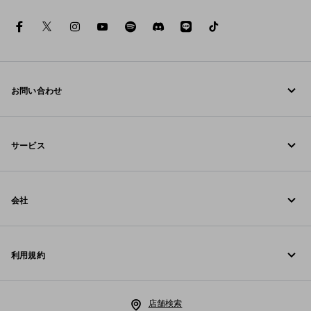
facebook
twitter
instagram
youtube
spotify
discord
line
tiktok
お問い合わせ
お電話でのお問い合わせ 0120-45-1913
サービス
お問い合わせ
オンラインおよび店舗サービス
FAQ
会社
ご注文の追跡
Fondazione Prada
返品
利用規約
Prada Group
配送と配達
リーガル
Luna Rossa
店舗検索