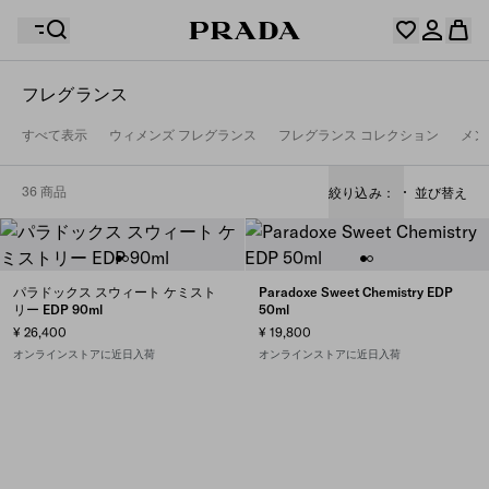
フレグランス
ウィッシュリストには何も登録されていません。コレク
すべて表示
ウィメンズ フレグランス
フレグランス コレクション
メン
ションをチェックし、お気に入りのアイテムをすべてウ
お客様のショッピングバッグに商品はありません。
ィッシュリストに保存しておきましょう。
マイアカウントにログインまたは登録
マイアカウントにログインまたは登録
36 商品
絞り込み：
並び替え
お客様のショッピングバッグに商品はありません。
パラドックス スウィート ケミスト
Paradoxe Sweet Chemistry EDP
リー EDP 90ml
50ml
¥ 26,400
¥ 19,800
オンラインストアに近日入荷
オンラインストアに近日入荷